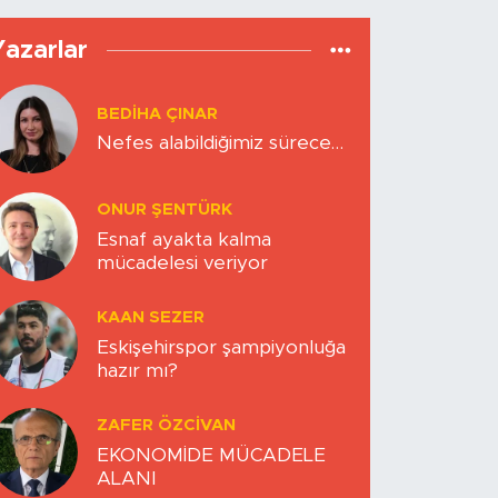
Yazarlar
BEDIHA ÇINAR
Nefes alabildiğimiz sürece…
ONUR ŞENTÜRK
Esnaf ayakta kalma
mücadelesi veriyor
KAAN SEZER
Eskişehirspor şampiyonluğa
hazır mı?
ZAFER ÖZCIVAN
EKONOMİDE MÜCADELE
ALANI