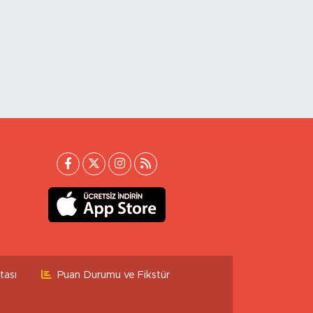
tası
Puan Durumu ve Fikstür