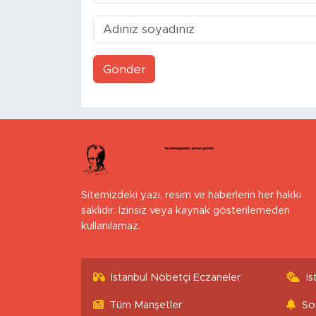
Gönder
Sitemizdeki yazı, resim ve haberlerin her hakkı
saklıdır. İzinsiz veya kaynak gösterilemeden
kullanılamaz.
İstanbul Nöbetçi Eczaneler
İ
Tüm Manşetler
So