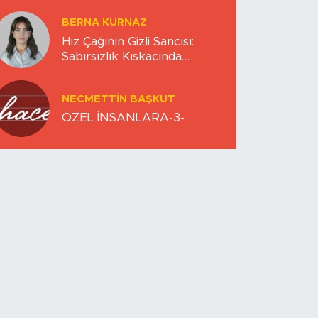
BERNA KURNAZ
Hız Çağının Gizli Sancısı:
Sabırsızlık Kıskacında
Zihinlerimiz
NECMETTIN BAŞKUT
ÖZEL İNSANLARA-3-