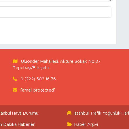
Uluönder Mahallesi, Aktüre Sokak No:37
Tepebaşı/Eskişehir
0 (222) 503 16 76
[email protected]
stanbul Hava Durumu
İstanbul Trafik Yoğunluk Hari
n Dakika Haberleri
Haber Arşivi