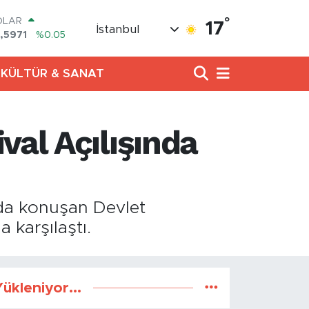
°
OLAR
17
İstanbul
,5971
%0.05
URO
,1336
%0.18
KÜLTÜR & SANAT
ERLİN
,2534
%0.22
RAM ALTIN
27.85
%0.54
val Açılışında
ST100
.703
%0
TCOIN
.475,47
%0.66
ında konuşan Devlet
 karşılaştı.
ükleniyor...