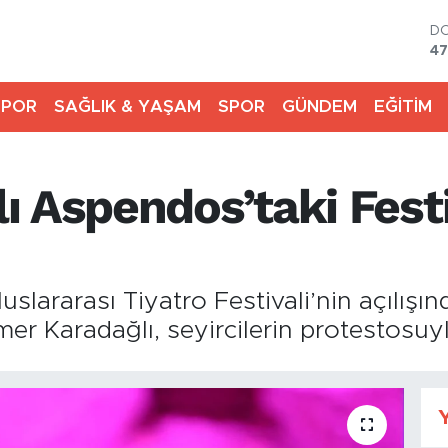
D
47
E
55
SPOR
SAĞLIK & YAŞAM
SPOR
GÜNDEM
EĞİTİM
ST
64
G
65
 Aspendos’taki Festi
Bİ
13
BI
64
uslararası Tiyatro Festivali’nin açılış
r Karadağlı, seyircilerin protestosuyla
Y