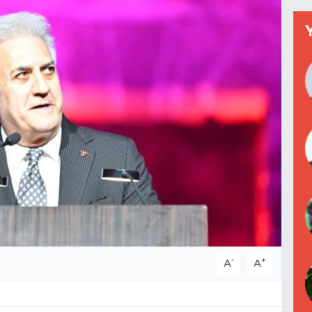
-
+
A
A