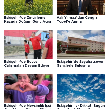
Eskişehir’de Zincirleme
Vali Yılmaz’dan Cengiz
Kazada Doğum Günü Acısı
Topel’e Anma
Eskişehir’de Bocce
Eskişehir’de Seyahatsever
Çalışmaları Devam Ediyor
Gençlerle Buluşma
Eskişehir’de Mevsimlik İşçi
Eskişehirliler Dikkat: Bugün