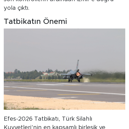
yola çıktı.
Tatbikatın Önemi
Efes-2026 Tatbikatı, Türk Silahlı
Kuvvetleri’nin en kapsamlı birleşik ve