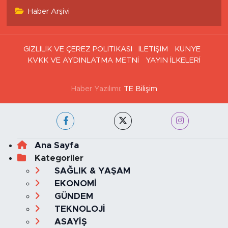
Haber Arşivi
GİZLİLİK VE ÇEREZ POLİTİKASI
İLETİŞİM
KÜNYE
KVKK VE AYDINLATMA METNİ
YAYIN İLKELERİ
Haber Yazılımı:
TE Bilişim
Ana Sayfa
Kategoriler
SAĞLIK & YAŞAM
EKONOMİ
GÜNDEM
TEKNOLOJİ
ASAYİŞ