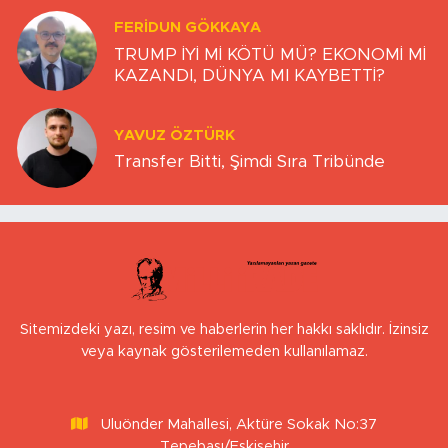
FERIDUN GÖKKAYA
TRUMP İYİ Mİ KÖTÜ MÜ? EKONOMİ Mİ
KAZANDI, DÜNYA MI KAYBETTİ?
YAVUZ ÖZTÜRK
Transfer Bitti, Şimdi Sıra Tribünde
Sitemizdeki yazı, resim ve haberlerin her hakkı saklıdır. İzinsiz
veya kaynak gösterilemeden kullanılamaz.
Uluönder Mahallesi, Aktüre Sokak No:37
Tepebaşı/Eskişehir