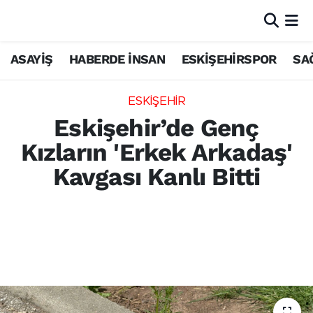
ASAYİŞ
HABERDE İNSAN
ESKİŞEHİRSPOR
SA
ESKİŞEHİR
Eskişehir’de Genç
Kızların 'Erkek Arkadaş'
Kavgası Kanlı Bitti
Eskişehir’de parkta buluşan üç genç kız
arasında çıkan bıçaklı kavgada 3 kişi
yaralandı. Olayla ilgili polis inceleme
başlatırken yaralılar hastaneye kaldırıldı.