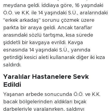
Güller Sokak üzerinde yer alan bir parkta
meydana geldi. İddiaya göre, 16 yaşındaki
Ö.Ö. ve K.K. ile 14 yaşındaki S.Ü., aralarındaki
"erkek arkadaş" sorunu çözmek üzere
parkta bir araya geldi. Ancak taraflar
arasındaki sözlü tartışma, kısa sürede
şiddetli bir kavgaya evrildi. Kavga
esnasında 14 yaşındaki S.Ü., yanında
getirdiği kesici aleti kullanarak diğer iki kıza
saldırdı.
Yaralılar Hastanelere Sevk
Edildi
Yaşanan arbede sonucunda Ö.Ö. ve K.K.
bacak bölgelerinden aldıkları bıçak