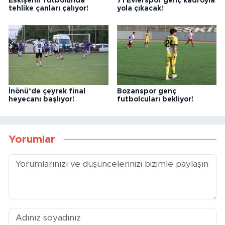
Eskişehir futbolunda
71 Evlerspor genç kadroyla
tehlike çanları çalıyor!
yola çıkacak!
İnönü’de çeyrek final
Bozanspor genç
heyecanı başlıyor!
futbolcuları bekliyor!
Yorumlar