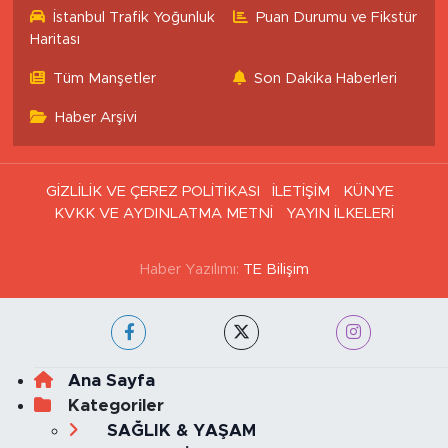
İstanbul Trafik Yoğunluk
Puan Durumu ve Fikstür
Haritası
Tüm Manşetler
Son Dakika Haberleri
Haber Arşivi
GİZLİLİK VE ÇEREZ POLİTİKASI
İLETİŞİM
KÜNYE
KVKK VE AYDINLATMA METNİ
YAYIN İLKELERİ
Haber Yazılımı:
TE Bilişim
Ana Sayfa
Kategoriler
SAĞLIK & YAŞAM