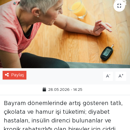
Paylaş
-
+
A
A
28.05.2026 - 14:25
Bayram dönemlerinde artış gösteren tatlı,
çikolata ve hamur işi tüketimi; diyabet
hastaları, insülin direnci bulunanlar ve
kronik rahatsızlığı olan bireyler için ciddi