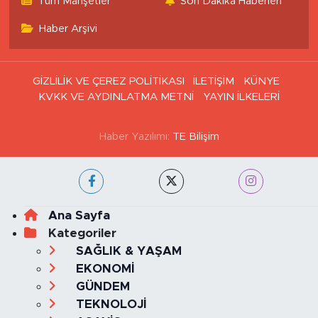
Tüm Manşetler
Son Dakika Haberleri
Haber Arşivi
GİZLİLİK VE ÇEREZ POLİTİKASI
İLETİŞİM
KÜNYE
KVKK VE AYDINLATMA METNİ
YAYIN İLKELERİ
Haber Yazılımı:
TE Bilişim
Ana Sayfa
Kategoriler
SAĞLIK & YAŞAM
EKONOMİ
GÜNDEM
TEKNOLOJİ