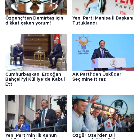
Özgenç’ten Demirtaş için
Yeni Parti Manisa İl Başkanı
dikkat çeken yorum!
Tutuklandı
Cumhurbaşkanı Erdoğan
AK Parti’den Üsküdar
Bahçeli’yi Külliye’de Kabul
Seçimine İtiraz
Etti
Yeni Parti’nin İlk Kanun
Özgür Özel'den Dil