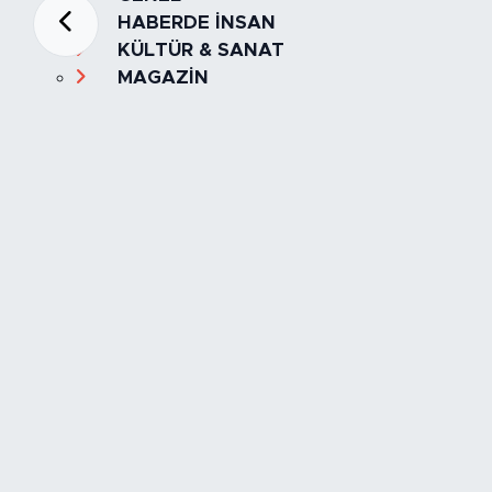
HABERDE İNSAN
KÜLTÜR & SANAT
MAGAZİN
MANŞET
OLAY
SPOR
TÜRKİYE
Foto Galeri
Video
Yazarlar
Röportaj
Biyografi
Anketler
Künye
İletişim
Servisler
İstanbul Nöbetçi Eczaneler
İstanbul Hava Durumu