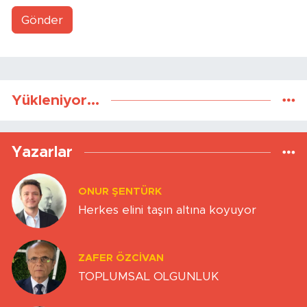
Gönder
Yükleniyor...
Yazarlar
ONUR ŞENTÜRK
Herkes elini taşın altına koyuyor
ZAFER ÖZCIVAN
TOPLUMSAL OLGUNLUK