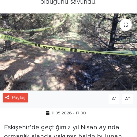
olduğunu savundu.
Paylaş
-
+
A
A
11.05.2026 - 17:00
Eskişehir’de geçtiğimiz yıl Nisan ayında
ormanlık alanda yakılmış halde bulunan