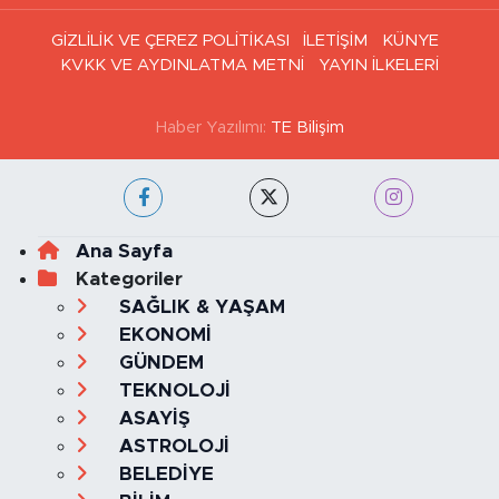
GİZLİLİK VE ÇEREZ POLİTİKASI
İLETİŞİM
KÜNYE
KVKK VE AYDINLATMA METNİ
YAYIN İLKELERİ
Haber Yazılımı:
TE Bilişim
Ana Sayfa
Kategoriler
SAĞLIK & YAŞAM
EKONOMİ
GÜNDEM
TEKNOLOJİ
ASAYİŞ
ASTROLOJİ
BELEDİYE