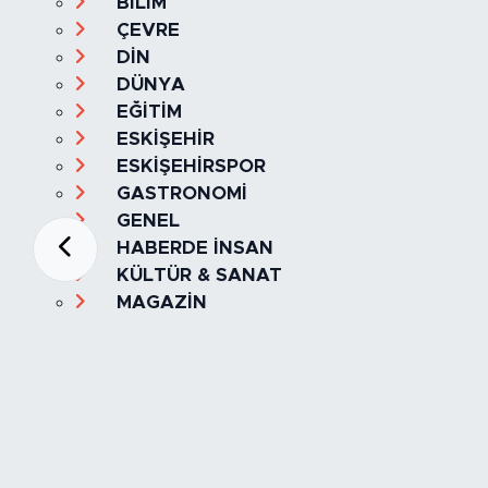
BİLİM
ÇEVRE
DİN
DÜNYA
EĞİTİM
ESKİŞEHİR
ESKİŞEHİRSPOR
GASTRONOMİ
GENEL
HABERDE İNSAN
KÜLTÜR & SANAT
MAGAZİN
MANŞET
OLAY
SPOR
TÜRKİYE
Foto Galeri
Video