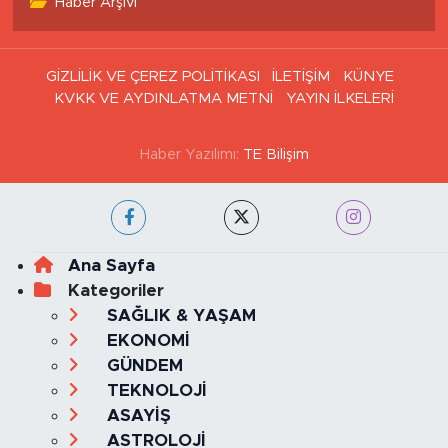
Haber Arşivi
GİZLİLİK VE ÇEREZ POLİTİKASI
İLETİŞİM
KÜNYE
KVKK VE AYDINLATMA METNİ
YAYIN İLKELERİ
Haber Yazılımı:
TE Bilişim
Ana Sayfa
Kategoriler
SAĞLIK & YAŞAM
EKONOMİ
GÜNDEM
TEKNOLOJİ
ASAYİŞ