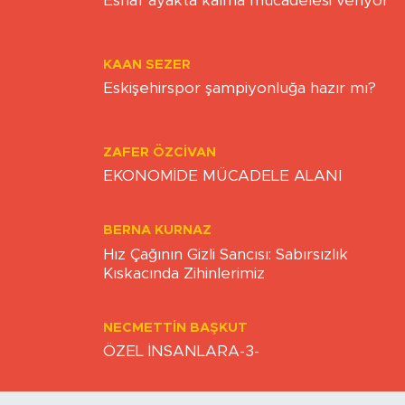
Nefes alabildiğimiz sürece…
ONUR ŞENTÜRK
Esnaf ayakta kalma mücadelesi veriyor
KAAN SEZER
Eskişehirspor şampiyonluğa hazır mı?
ZAFER ÖZCIVAN
EKONOMİDE MÜCADELE ALANI
BERNA KURNAZ
Hız Çağının Gizli Sancısı: Sabırsızlık
Kıskacında Zihinlerimiz