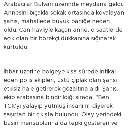
kovalama
Olay, sabah saat 04.30 sıralarında 2.
Arabacılar Bulvarı üzerinde meydana geldi.
Annesini bıçakla sokak ortasında kovalayan
şahıs, mahallede büyük paniğe neden
oldu. Can havliyle kaçan anne, o saatlerde
açık olan bir börekçi dükkanına sığınarak
kurtuldu.
"TCK'yı yalayıp yutmuşum"
çıkışı
İhbar üzerine bölgeye kısa sürede intikal
eden polis ekipleri, üstü çıplak olan şahsı
etkisiz hale getirerek gözaltına aldı. Şahıs,