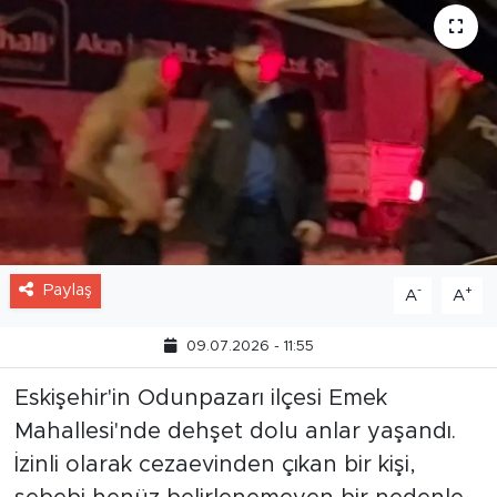
Paylaş
-
+
A
A
09.07.2026 - 11:55
Eskişehir'in Odunpazarı ilçesi Emek
Mahallesi'nde dehşet dolu anlar yaşandı.