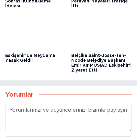
Eskişehir’de Silahlı Kavga
Eskişehir’de İnşaat
Sonrası Kundaklama
Paravanı Yayaları Trafiğe
İddiası
İtti
Eskişehir’de Meydan'a
Belçika Saint-Josse-ten-
Yasak Geldi!
Noode Belediye Başkanı
Emir Kır MÜSİAD Eskişehir’i
Ziyaret Etti
Yorumlar