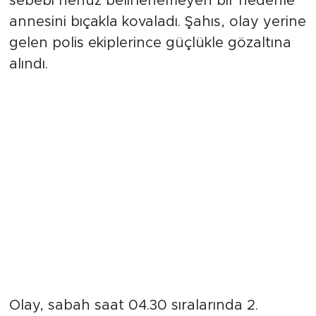
İzinli olarak cezaevinden çıkan bir kişi,
sebebi henüz belirlenemeyen bir nedenle
annesini bıçakla kovaladı. Şahıs, olay yerine
gelen polis ekiplerince güçlükle gözaltına
alındı.
Sokak ortasında bıçaklı