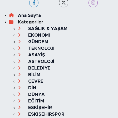
KVKK VE AYDINLATMA METNİ
YAYIN İLKELERİ
Haber Yazılımı:
TE Bilişim
Ana Sayfa
Kategoriler
SAĞLIK & YAŞAM
EKONOMİ
GÜNDEM
TEKNOLOJİ
ASAYİŞ
ASTROLOJİ
BELEDİYE
BİLİM
ÇEVRE