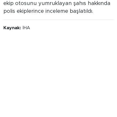
ekip arabasına bindirildiği sırada, "Ben
TCK'yı yalayıp yutmuş insanım" diyerek
şaşırtan bir çıkışta bulundu. Olay yerindeki
basın mensuplarına da tepki gösteren ve
ekip otosunu yumruklayan şahıs hakkında
polis ekiplerince inceleme başlatıldı.
Kaynak:
İHA