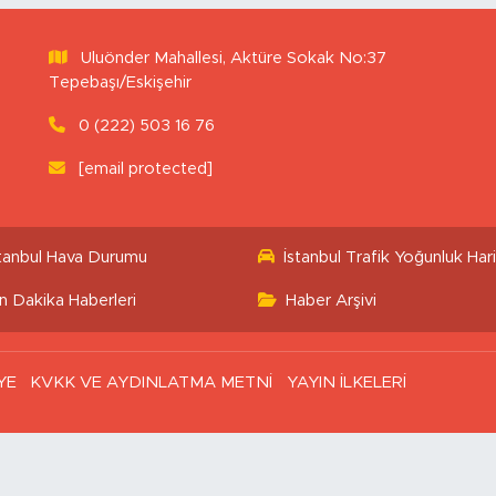
Uluönder Mahallesi, Aktüre Sokak No:37
Tepebaşı/Eskişehir
0 (222) 503 16 76
[email protected]
stanbul Hava Durumu
İstanbul Trafik Yoğunluk Hari
n Dakika Haberleri
Haber Arşivi
YE
KVKK VE AYDINLATMA METNİ
YAYIN İLKELERİ