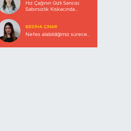
Hız Çağının Gizli Sancısı:
Sabırsızlık Kıskacında
Zihinlerimiz
BEDIHA ÇINAR
Nefes alabildiğimiz sürece…