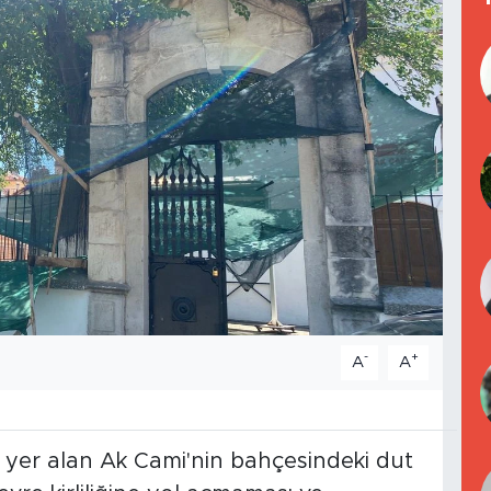
-
+
A
A
e yer alan Ak Cami'nin bahçesindeki dut