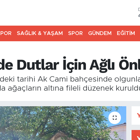
SPOR
SAĞLIK & YAŞAM
SPOR
GÜNDEM
EĞİTİM
 Dutlar İçin Ağlı Ön
deki tarihi Ak Cami bahçesinde olgunl
 ağaçların altına fileli düzenek kuruld
Y