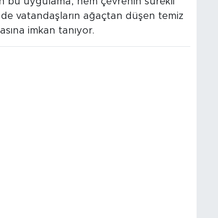
n bu uygulama, hem çevrenin sürekli
 de vatandaşların ağaçtan düşen temiz
sına imkan tanıyor.