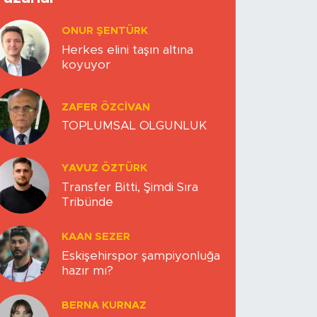
ONUR ŞENTÜRK
Herkes elini taşın altına
koyuyor
ZAFER ÖZCIVAN
TOPLUMSAL OLGUNLUK
YAVUZ ÖZTÜRK
Transfer Bitti, Şimdi Sıra
Tribünde
KAAN SEZER
Eskişehirspor şampiyonluğa
hazır mı?
BERNA KURNAZ