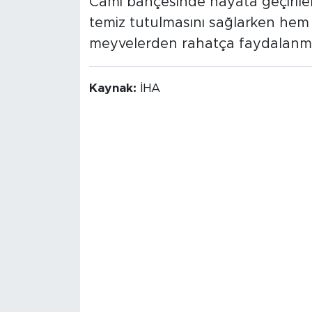
Cami bahçesinde hayata geçirile
temiz tutulmasını sağlarken hem
meyvelerden rahatça faydalanma
Kaynak:
İHA