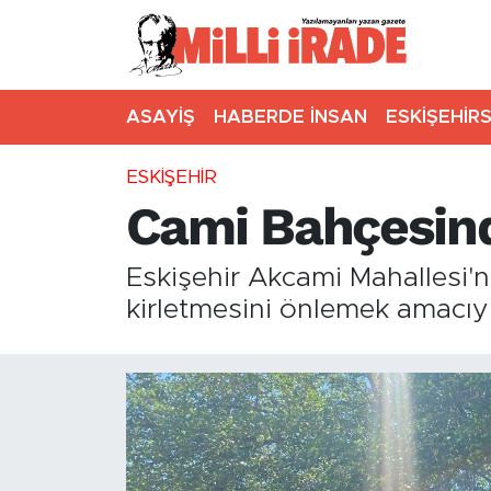
ASAYİŞ
HABERDE İNSAN
ESKİŞEHİR
ESKİŞEHİR
Cami Bahçesinde
Eskişehir Akcami Mahallesi'n
kirletmesini önlemek amacıyla