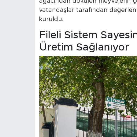
ağacından dökülen meyvelerin çev
vatandaşlar tarafından değerlend
kuruldu.
Fileli Sistem Saye
Üretim Sağlanıyor