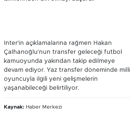
asist üreterek takımının en önemli
isimlerinden biri olmayı başardı.
TRANSFER İDDİALARI
GÜNDEMDEKİ YERİNİ KORUYOR
Inter'in açıklamalarına rağmen Hakan
Çalhanoğlu'nun transfer geleceği futbol
kamuoyunda yakından takip edilmeye
devam ediyor. Yaz transfer döneminde milli
oyuncuyla ilgili yeni gelişmelerin
yaşanabileceği belirtiliyor.
Kaynak:
Haber Merkezi