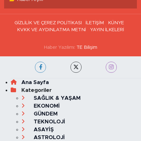
Haber Arşivi
GİZLİLİK VE ÇEREZ POLİTİKASI
İLETİŞİM
KÜNYE
KVKK VE AYDINLATMA METNİ
YAYIN İLKELERİ
Haber Yazılımı:
TE Bilişim
Ana Sayfa
Kategoriler
SAĞLIK & YAŞAM
EKONOMİ
GÜNDEM
TEKNOLOJİ
ASAYİŞ