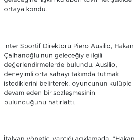
Fenerbahçe ile anılan milli futbolcunun
geleceğine ilişkin kulübün tavrı net şekilde
ortaya kondu.
İNTER AYRILIĞA SICAK
BAKMIYOR
Inter Sportif Direktörü Piero Ausilio, Hakan
Çalhanoğlu'nun geleceğiyle ilgili
değerlendirmelerde bulundu. Ausilio,
deneyimli orta sahayı takımda tutmak
istediklerini belirterek, oyuncunun kulüple
devam eden bir sözleşmesinin
bulunduğunu hatırlattı.
“TAKIMDA KALMASINI