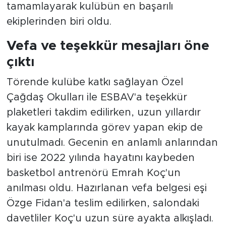
Ödül töreninin ardından sporcular, aileleri
ve antrenörler okul bahçesinde
düzenlenen organizasyonda bir araya
geldi. Müzik eşliğinde sezonun
yorgunluğunu atan katılımcılar, çektirdikleri
hatıra fotoğraflarıyla başarılı yılı
ölümsüzleştirdi.
Muhabir:
Kaan Sezer