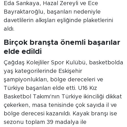
çıktı
Törende kulübe katkı sağlayan Özel
Çağdaş Okulları ile ESBAV'a teşekkür
plaketleri takdim edilirken, uzun yıllardır
kayak kamplarında görev yapan ekip de
unutulmadı. Gecenin en anlamlı anlarından
biri ise 2022 yılında hayatını kaybeden
basketbol antrenörü Emrah Koç'un
anılması oldu. Hazırlanan vefa belgesi eşi
Özge Fidan'a teslim edilirken, salondaki
davetliler Koç'u uzun süre ayakta alkışladı.
Sezon birlik ve beraberlik içinde
tamamlandı