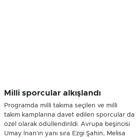
aldı.
Birçok branşta önemli başarılar
elde edildi
Çağdaş Kolejliler Spor Kulübü, basketbolda
yaş kategorilerinde Eskişehir
şampiyonlukları, bölge dereceleri ve
Türkiye başarıları elde etti. U16 Kız
Basketbol Takımı'nın Türkiye ikinciliği dikkat
çekerken, masa tenisinde çok sayıda il ve
bölge derecesi kazanıldı. Kayak branşı ise
sezonu toplam 39 madalya ile
tamamlayarak kulübün en başarılı
ekiplerinden biri oldu.
Vefa ve teşekkür mesajları öne