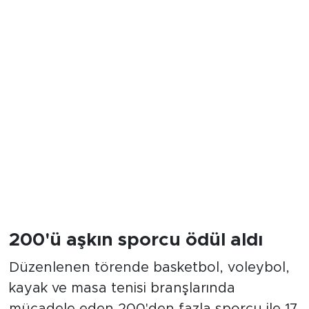
200'ü aşkın sporcu ödül aldı
Düzenlenen törende basketbol, voleybol,
kayak ve masa tenisi branşlarında
mücadele eden 200'den fazla sporcu ile 17
antrenör ödüllerine kavuştu. Sezon
boyunca Eskişehir, Türkiye ve uluslararası
organizasyonlarda elde edilen dereceler,
kulübün başarılı yılını taçlandırdı.