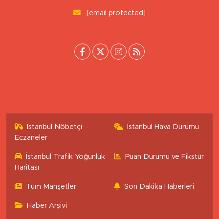
Haber Yazılımı:
TE Bilişim
Ana Sayfa
Kategoriler
SAĞLIK & YAŞAM
EKONOMİ
GÜNDEM
TEKNOLOJİ
ASAYİŞ
ASTROLOJİ
BELEDİYE
BİLİM
ÇEVRE
DİN