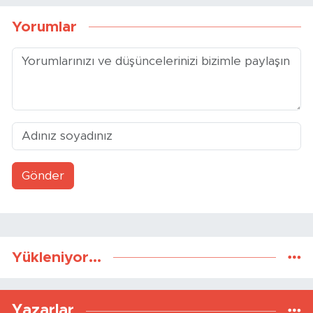
ONUR ŞENTÜRK
Esnaf ayakta kalma mücadelesi veriyor
KAAN SEZER
Eskişehirspor şampiyonluğa hazır mı?
ZAFER ÖZCIVAN
EKONOMİDE MÜCADELE ALANI
BERNA KURNAZ
Hız Çağının Gizli Sancısı: Sabırsızlık
Kıskacında Zihinlerimiz
NECMETTIN BAŞKUT