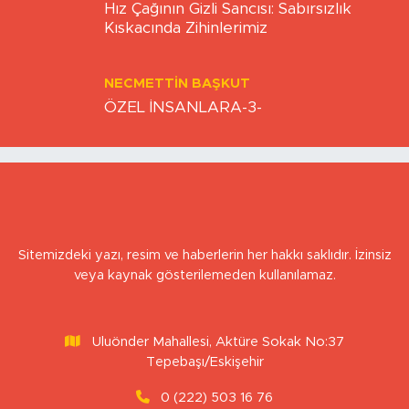
İstanbul Nöbetçi
İstanbul Hava Durumu
Eczaneler
İstanbul Trafik Yoğunluk
Puan Durumu ve Fikstür
Haritası
Tüm Manşetler
Son Dakika Haberleri
Haber Arşivi
GİZLİLİK VE ÇEREZ POLİTİKASI
İLETİŞİM
KÜNYE
KVKK VE AYDINLATMA METNİ
YAYIN İLKELERİ