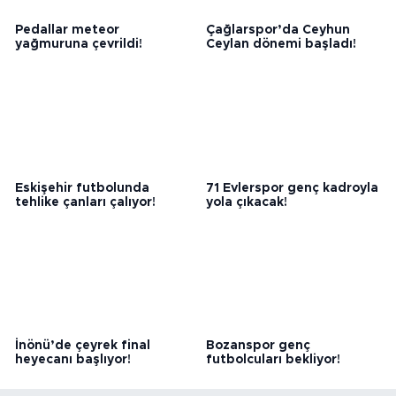
Gönder
Yükleniyor...
Yazarlar
BEDIHA ÇINAR
Nefes alabildiğimiz sürece…