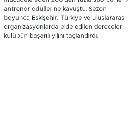
Milli sporcular alkışlandı
Programda milli takıma seçilen ve milli
takım kamplarına davet edilen sporcular da
özel olarak ödüllendirildi. Avrupa beşincisi
Umay İnan'ın yanı sıra Ezgi Şahin, Melisa
Eda Sarıkaya, Hazal Zereyli ve Ece
Bayraktaroğlu, başarıları nedeniyle
davetlilerin alkışları eşliğinde plaketlerini