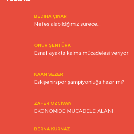
ÖZEL İNSANLARA-3-
Sitemizdeki yazı, resim ve haberlerin her hakkı saklıdır. İzinsiz
veya kaynak gösterilemeden kullanılamaz.
Uluönder Mahallesi, Aktüre Sokak No:37
Tepebaşı/Eskişehir
0 (222) 503 16 76
[email protected]