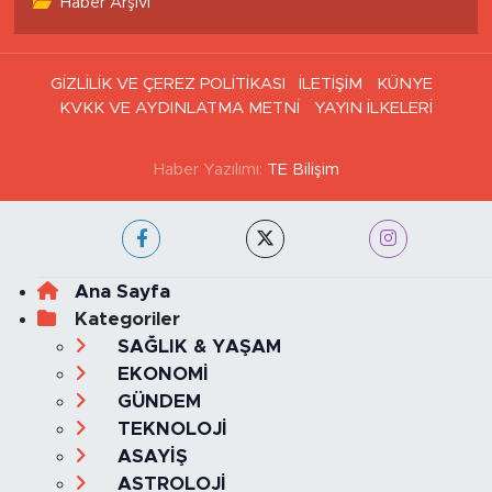
Haber Arşivi
GİZLİLİK VE ÇEREZ POLİTİKASI
İLETİŞİM
KÜNYE
KVKK VE AYDINLATMA METNİ
YAYIN İLKELERİ
Haber Yazılımı:
TE Bilişim
Ana Sayfa
Kategoriler
SAĞLIK & YAŞAM
EKONOMİ
GÜNDEM
TEKNOLOJİ
ASAYİŞ
ASTROLOJİ