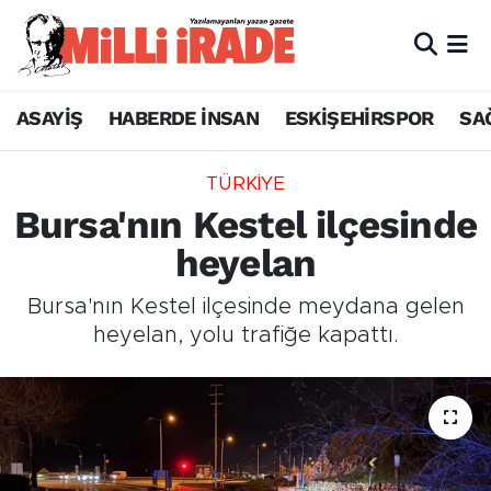
ASAYİŞ
HABERDE İNSAN
ESKİŞEHİRSPOR
SA
TÜRKİYE
Bursa'nın Kestel ilçesinde
heyelan
Bursa'nın Kestel ilçesinde meydana gelen
heyelan, yolu trafiğe kapattı.