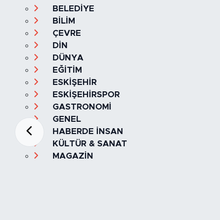
BELEDİYE
BİLİM
ÇEVRE
DİN
DÜNYA
EĞİTİM
ESKİŞEHİR
ESKİŞEHİRSPOR
GASTRONOMİ
GENEL
HABERDE İNSAN
KÜLTÜR & SANAT
MAGAZİN
MANŞET
OLAY
SPOR
TÜRKİYE
Foto Galeri