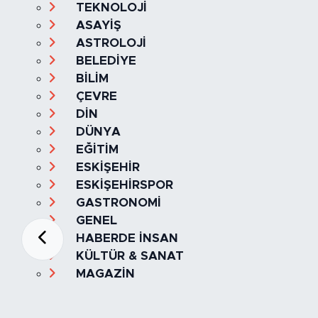
TEKNOLOJİ
ASAYİŞ
ASTROLOJİ
BELEDİYE
BİLİM
ÇEVRE
DİN
DÜNYA
EĞİTİM
ESKİŞEHİR
ESKİŞEHİRSPOR
GASTRONOMİ
GENEL
HABERDE İNSAN
KÜLTÜR & SANAT
MAGAZİN
MANŞET
OLAY