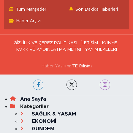
Tüm Manşetler
Son Dakika Haberleri
Haber Arşivi
GİZLİLİK VE ÇEREZ POLİTİKASI
İLETİŞİM
KÜNYE
KVKK VE AYDINLATMA METNİ
YAYIN İLKELERİ
Haber Yazılımı:
TE Bilişim
Ana Sayfa
Kategoriler
SAĞLIK & YAŞAM
EKONOMİ
GÜNDEM