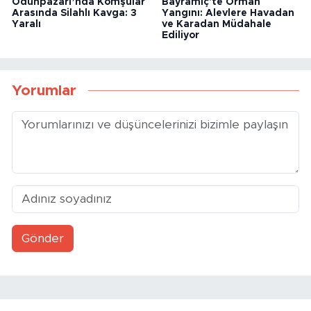
Odunpazarı’nda Komşular
Bayramiç'te Orman
Arasında Silahlı Kavga: 3
Yangını: Alevlere Havadan
Yaralı
ve Karadan Müdahale
Ediliyor
Yorumlar
Gönder