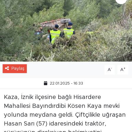
Paylaş
-
+
A
A
22.01.2025 - 16:33
Kaza, İznik ilçesine bağlı Hisardere
Mahallesi Bayındırdibi Kösen Kaya mevki
yolunda meydana geldi. Çiftçilikle uğraşan
Hasan Sarı (57) idaresindeki traktör,