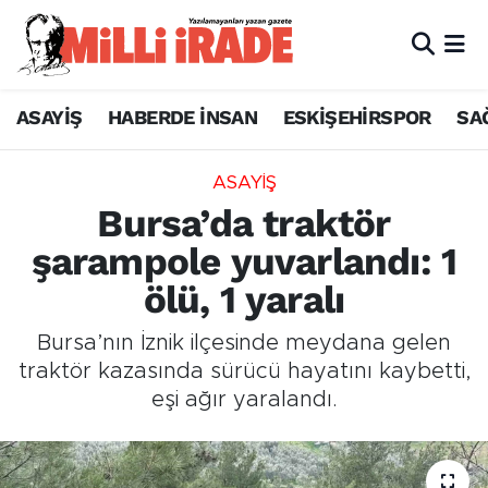
ASAYİŞ
HABERDE İNSAN
ESKİŞEHİRSPOR
SA
ASAYİŞ
Bursa’da traktör
şarampole yuvarlandı: 1
ölü, 1 yaralı
Bursa’nın İznik ilçesinde meydana gelen
traktör kazasında sürücü hayatını kaybetti,
eşi ağır yaralandı.