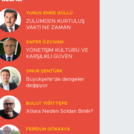
YUNUS EMRE GÜLLÜ
ZULÜMDEN KURTULUŞ
VAKTİ NE ZAMAN
ZAFER ÖZCIVAN
YÖNETİŞİM KÜLTÜRÜ VE
KARŞILIKLI GÜVEN
ONUR ŞENTÜRK
Büyükşehir’de dengeler
değişiyor
BULUT YİĞİTTEPE
Atlara Neden Soldan Binilir?
FERIDUN GÖKKAYA