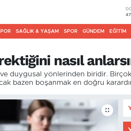
D
47
E
55
SPOR
SAĞLIK & YAŞAM
SPOR
GÜNDEM
EĞİTİM
ST
64
G
66
ktiğini nasıl anlarsı
Bİ
13
BI
 ve duygusal yönlerinden biridir. Birçok 
64
ncak bazen boşanmak en doğru karardır
Y