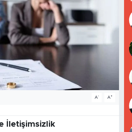
-
+
A
A
 İletişimsizlik