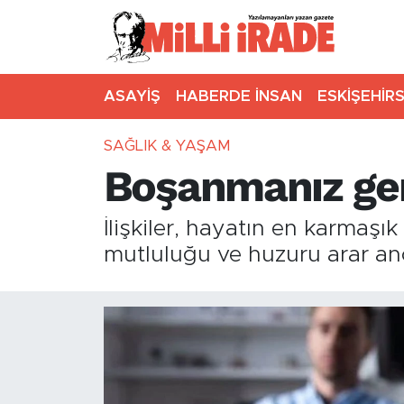
ASAYİŞ
HABERDE İNSAN
ESKİŞEHİR
SAĞLIK & YAŞAM
Boşanmanız gere
İlişkiler, hayatın en karmaşık
mutluluğu ve huzuru arar a