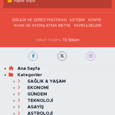
Haber Arşivi
GİZLİLİK VE ÇEREZ POLİTİKASI
İLETİŞİM
KÜNYE
KVKK VE AYDINLATMA METNİ
YAYIN İLKELERİ
Haber Yazılımı:
TE Bilişim
Ana Sayfa
Kategoriler
SAĞLIK & YAŞAM
EKONOMİ
GÜNDEM
TEKNOLOJİ
ASAYİŞ
ASTROLOJİ