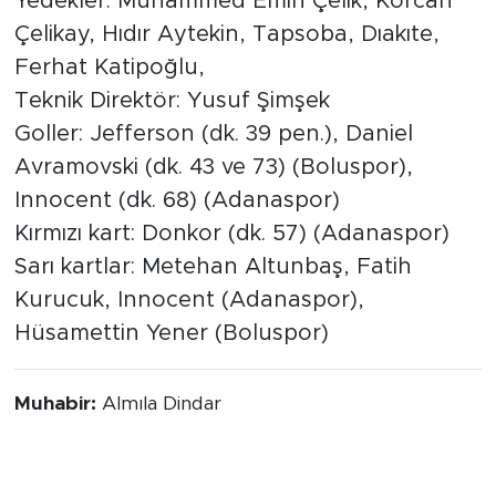
Yedekler: Muhammed Emin Çelik, Korcan
Çelikay, Hıdır Aytekin, Tapsoba, Dıakıte,
Ferhat Katipoğlu,
Teknik Direktör: Yusuf Şimşek
Goller: Jefferson (dk. 39 pen.), Daniel
Avramovski (dk. 43 ve 73) (Boluspor),
Innocent (dk. 68) (Adanaspor)
Kırmızı kart: Donkor (dk. 57) (Adanaspor)
Sarı kartlar: Metehan Altunbaş, Fatih
Kurucuk, Innocent (Adanaspor),
Hüsamettin Yener (Boluspor)
Muhabir:
Almıla Dindar