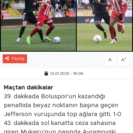
Paylaş
-
+
A
A
12.01.2025 - 18:06
Maçtan dakikalar
39. dakikada Boluspor'un kazandığı
penaltıda beyaz noktanın başına geçen
Jefferson vuruşunda top ağlara gitti. 1-0
43. dakikada sol kanatta ceza sahasına
giren Mukairu'nun pasında Avramovski