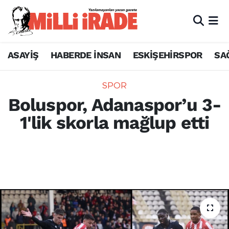
ASAYİŞ
HABERDE İNSAN
ESKİŞEHİRSPOR
SA
SPOR
Boluspor, Adanaspor’u 3-
1'lik skorla mağlup etti
Trendyol 1. Lig'in 19. haftasında Boluspor,
sahasında karşılaştığı Adanaspor’u 3-1'lik
skorla mağlup etti.