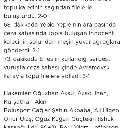
topu kalecinin sağından filelerle
buluşturdu. 2-0
68. dakikada Yepie Yepie’nin ara pasında
ceza sahasında topla buluşan Innocent,
kalecinin solundan meşin yuvarlağı ağlara
gönderdi. 2-1
73. dakikada Enes’in kullandığı serbest
vuruşta ceza sahası içinde Avramovski
kafayla topu filelere yolladı. 3-1
Hakemler: Oğuzhan Aksu, Azad İlhan,
Kürşathan Akın
Boluspor: Çağlar Şahin Akbaba, Ali Ülgen,
Onur Ulaş, Oğuz Kağan Güçtekin (İshak
Karaoğul dk. 90+2), Berk Yıldız, Jefferson