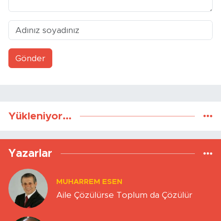
Gönder
Yükleniyor...
Yazarlar
MUHARREM ESEN
Aile Çözülürse Toplum da Çözülür