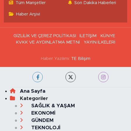
Tüm Manşetler
Son Dakika Haberleri
Haber Arşivi
GİZLİLİK VE ÇEREZ POLİTİKASI
İLETİŞİM
KÜNYE
KVKK VE AYDINLATMA METNİ
YAYIN İLKELERİ
Haber Yazılımı:
TE Bilişim
Ana Sayfa
Kategoriler
SAĞLIK & YAŞAM
EKONOMİ
GÜNDEM
TEKNOLOJİ