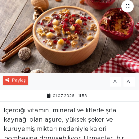
Paylaş
-
+
A
A
01.07.2026 - 11:53
İçerdiği vitamin, mineral ve liflerle şifa
kaynağı olan aşure, yüksek şeker ve
kuruyemiş miktarı nedeniyle kalori
bombasına dönüşebiliyor. Uzmanlar, bir