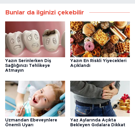
Bunlar da ilginizi çekebilir
Yazın Serinlerken Diş
Yazın En Riskli Yiyecekleri
Sağlığınızı Tehlikeye
Açıklandı
Atmayın
Uzmandan Ebeveynlere
Yaz Aylarında Açıkta
Önemli Uyarı
Bekleyen Gıdalara Dikkat