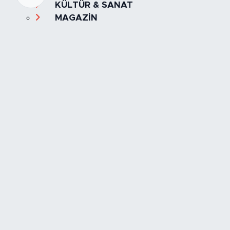
KÜLTÜR & SANAT
MAGAZİN
MANŞET
OLAY
SPOR
TÜRKİYE
Foto Galeri
Video
Yazarlar
Röportaj
Biyografi
Anketler
Künye
İletişim
Servisler
İstanbul Nöbetçi Eczaneler
İstanbul Hava Durumu
İstanbul Trafik Yoğunluk Haritası