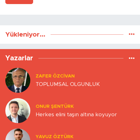
Yükleniyor...
Yazarlar
ZAFER ÖZCIVAN
TOPLUMSAL OLGUNLUK
ONUR ŞENTÜRK
Herkes elini taşın altına koyuyor
YAVUZ ÖZTÜRK