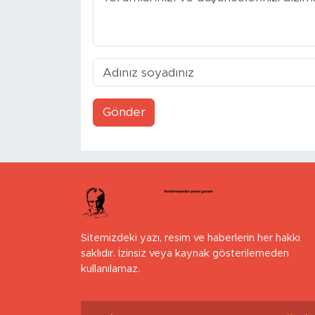
Gönder
Sitemizdeki yazı, resim ve haberlerin her hakkı
saklıdır. İzinsiz veya kaynak gösterilemeden
kullanılamaz.