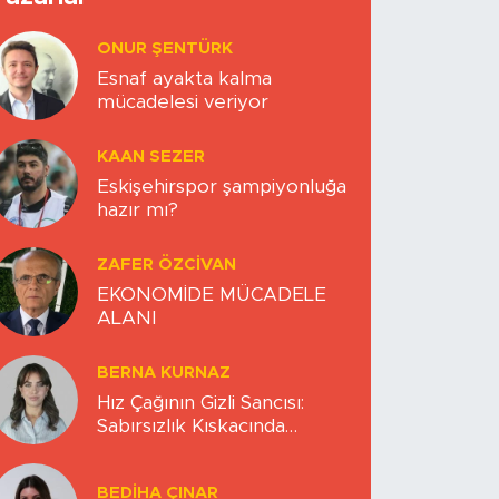
ONUR ŞENTÜRK
Esnaf ayakta kalma
mücadelesi veriyor
KAAN SEZER
Eskişehirspor şampiyonluğa
hazır mı?
ZAFER ÖZCIVAN
EKONOMİDE MÜCADELE
ALANI
BERNA KURNAZ
Hız Çağının Gizli Sancısı:
Sabırsızlık Kıskacında
Zihinlerimiz
BEDIHA ÇINAR