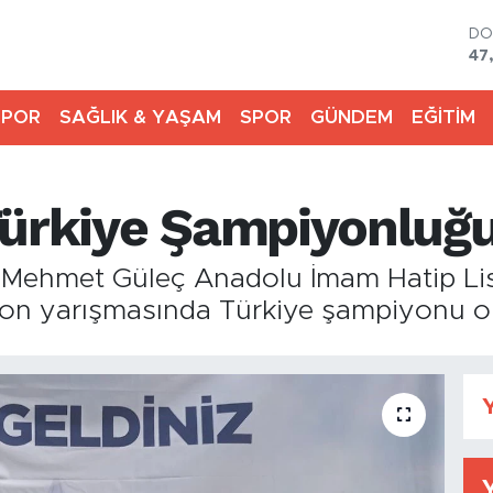
DO
47
E
55
SPOR
SAĞLIK & YAŞAM
SPOR
GÜNDEM
EĞİTİM
ST
64
GR
65
Türkiye Şampiyonluğ
Bİ
13
BI
Mehmet Güleç Anadolu İmam Hatip Lises
64
syon yarışmasında Türkiye şampiyonu o
Y