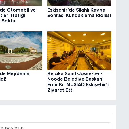
’de Otomobil ve
Eskişehir’de Silahlı Kavga
tler Trafiği
Sonrası Kundaklama İddiası
e Soktu
r’de Meydan'a
Belçika Saint-Josse-ten-
di!
Noode Belediye Başkanı
Emir Kır MÜSİAD Eskişehir’i
Ziyaret Etti