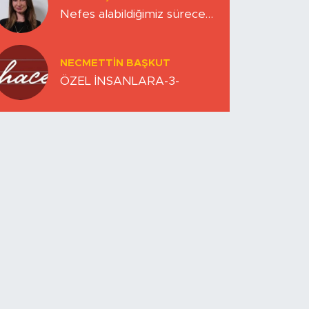
Nefes alabildiğimiz sürece…
NECMETTIN BAŞKUT
ÖZEL İNSANLARA-3-