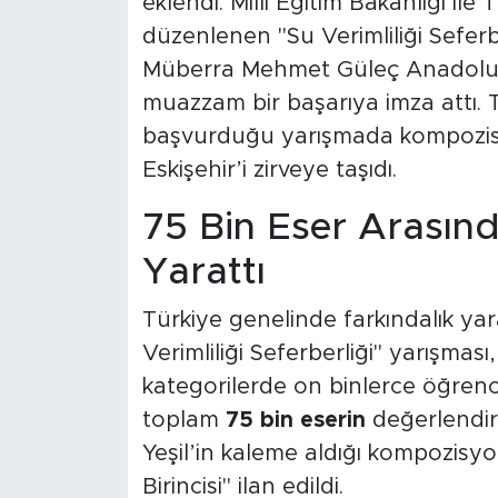
eklendi. Millî Eğitim Bakanlığı ile
düzenlenen "Su Verimliliği Seferb
Müberra Mehmet Güleç Anadolu İ
muazzam bir başarıya imza attı. 
başvurduğu yarışmada kompozisyon
Eskişehir’i zirveye taşıdı.
75 Bin Eser Arasın
Yarattı
Türkiye genelinde farkındalık y
Verimliliği Seferberliği" yarışması
kategorilerde on binlerce öğrenci
toplam
75 bin eserin
değerlendiri
Yeşil’in kaleme aldığı kompozisyo
Birincisi" ilan edildi.