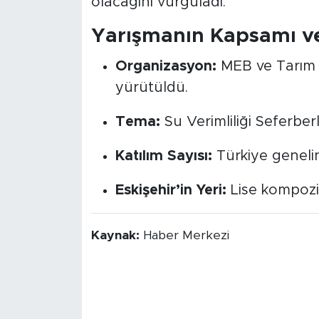
olacağını vurguladı.
Yarışmanın Kapsamı v
Organizasyon:
MEB ve Tarım 
yürütüldü.
Tema:
Su Verimliliği Seferberl
Katılım Sayısı:
Türkiye genelin
Eskişehir’in Yeri:
Lise kompozis
Kaynak:
Haber Merkezi