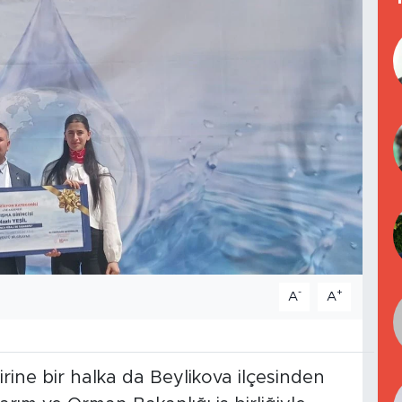
-
+
A
A
cirine bir halka da Beylikova ilçesinden