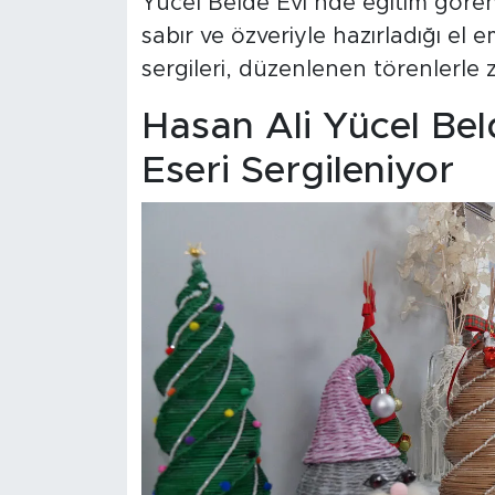
Yücel Belde Evi’nde eğitim gören 
sabır ve özveriyle hazırladığı el
sergileri, düzenlenen törenlerle 
Hasan Ali Yücel Bel
Eseri Sergileniyor