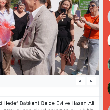
-
+
A
A
i Hedef Batıkent Belde Evi ve Hasan Ali