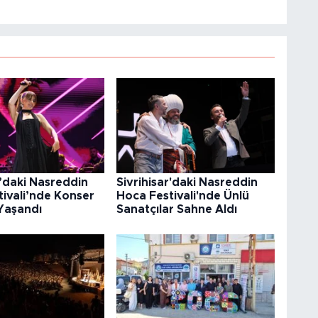
r’daki Nasreddin
Sivrihisar'daki Nasreddin
ivali’nde Konser
Hoca Festivali'nde Ünlü
Yaşandı
Sanatçılar Sahne Aldı