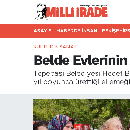
ASAYİŞ
HABERDE İNSAN
ESKİŞEHİR
KÜLTÜR & SANAT
Belde Evlerinin 
Tepebaşı Belediyesi Hedef Ba
yıl boyunca ürettiği el emeği