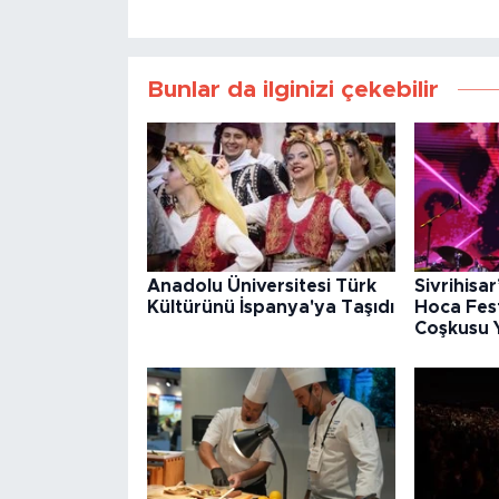
Bunlar da ilginizi çekebilir
Anadolu Üniversitesi Türk
Sivrihisa
Kültürünü İspanya'ya Taşıdı
Hoca Fest
Coşkusu 