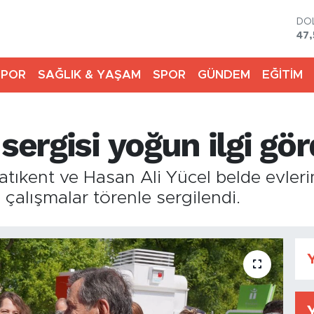
DO
47,
EU
55,
SPOR
SAĞLIK & YAŞAM
SPOR
GÜNDEM
EĞİTİM
ST
64
GR
65
sergisi yoğun ilgi gö
Bİ
13.
BI
tıkent ve Hasan Ali Yücel belde evlerin
64.
 çalışmalar törenle sergilendi.
Y