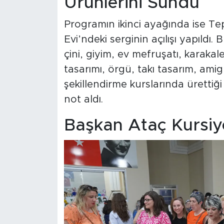
Ürünlerini Sundu
Programın ikinci ayağında ise Te
Evi’ndeki serginin açılışı yapıldı
çini, giyim, ev mefruşatı, karaka
tasarımı, örgü, takı tasarım, ami
şekillendirme kurslarında ürettiğ
not aldı.
Başkan Ataç Kursiye