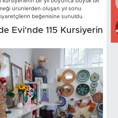
kursiyerlerin bir yıl boyunca büyük bir
 emeği ürünlerden oluşan yıl sonu
ziyaretçilerin beğenisine sunuldu.
de Evi'nde 115 Kursiyerin