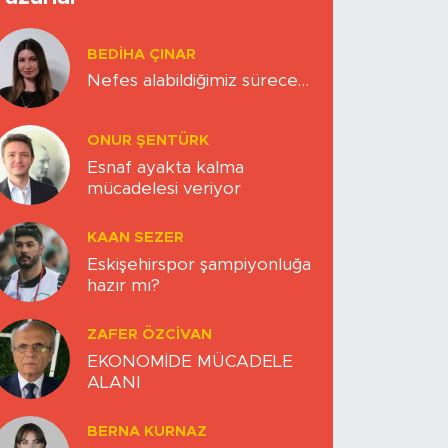
BEDIHA ÇINAR
Nefes alabildiğimiz sürece…
ONUR ŞENTÜRK
Esnaf ayakta kalma
mücadelesi veriyor
KAAN SEZER
Eskişehirspor şampiyonluğa
hazır mı?
ZAFER ÖZCIVAN
EKONOMİDE MÜCADELE
ALANI
BERNA KURNAZ