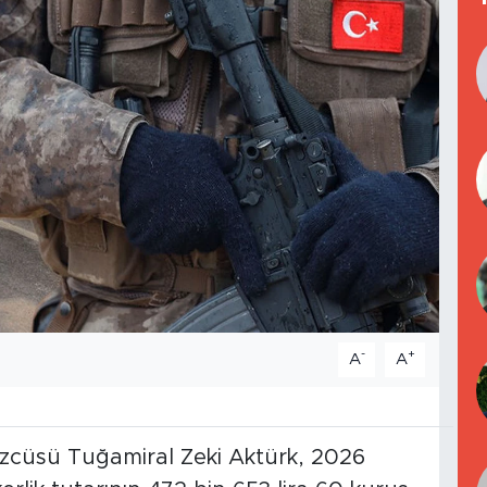
-
+
A
A
özcüsü Tuğamiral Zeki Aktürk, 2026