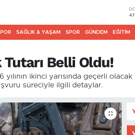
D
47
E
55
SPOR
SAĞLIK & YAŞAM
SPOR
GÜNDEM
EĞİTİM
ST
64
GR
65
 Tutarı Belli Oldu!
Bİ
13
BI
yılının ikinci yarısında geçerli olacak b
64
şvuru süreciyle ilgili detaylar.
Y