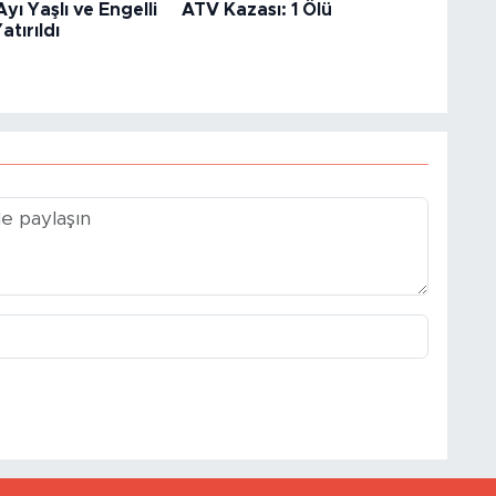
yı Yaşlı ve Engelli
ATV Kazası: 1 Ölü
atırıldı