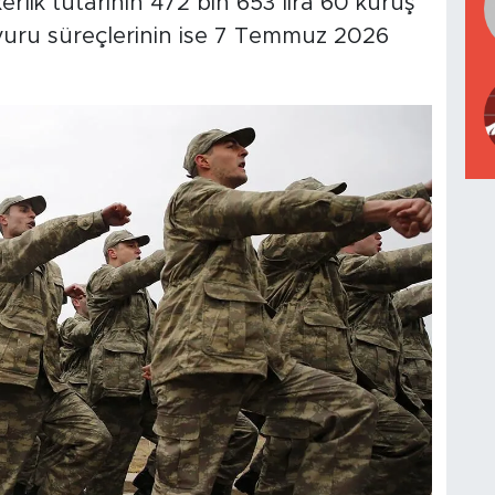
askerlik tutarının 472 bin 653 lira 60 kuruş
aşvuru süreçlerinin ise 7 Temmuz 2026