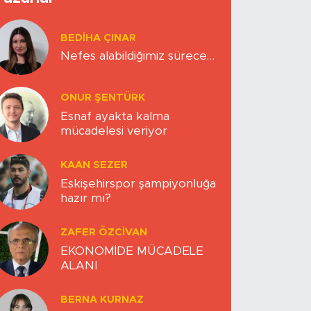
BEDIHA ÇINAR
Nefes alabildiğimiz sürece…
ONUR ŞENTÜRK
Esnaf ayakta kalma
mücadelesi veriyor
KAAN SEZER
Eskişehirspor şampiyonluğa
hazır mı?
ZAFER ÖZCIVAN
EKONOMİDE MÜCADELE
ALANI
BERNA KURNAZ