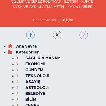
GİZLİLİK VE ÇEREZ POLİTİKASI
İLETİŞİM
KÜNYE
KVKK VE AYDINLATMA METNİ
YAYIN İLKELERİ
Haber Yazılımı:
TE Bilişim
Ana Sayfa
Kategoriler
SAĞLIK & YAŞAM
EKONOMİ
GÜNDEM
TEKNOLOJİ
ASAYİŞ
ASTROLOJİ
BELEDİYE
BİLİM
ÇEVRE