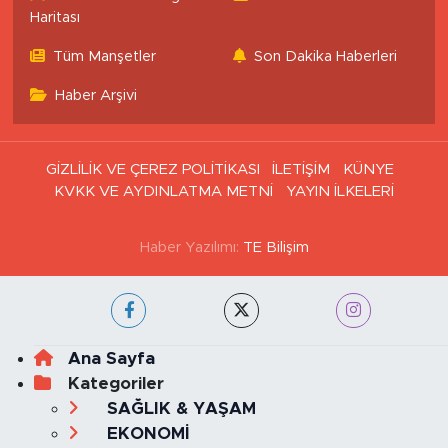
Haritası
Tüm Manşetler
Son Dakika Haberleri
Haber Arşivi
GİZLİLİK VE ÇEREZ POLİTİKASI
İLETİŞİM
KÜNYE
KVKK VE AYDINLATMA METNİ
YAYIN İLKELERİ
Haber Yazılımı:
TE Bilişim
Ana Sayfa
Kategoriler
SAĞLIK & YAŞAM
EKONOMİ