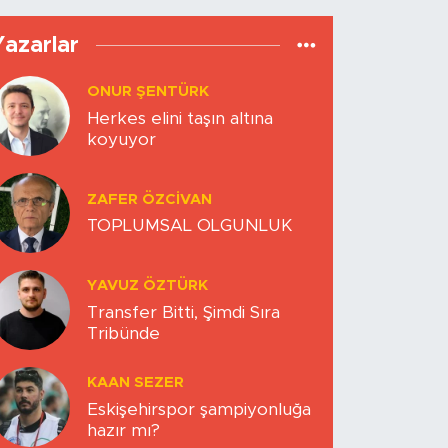
Yazarlar
ONUR ŞENTÜRK
Herkes elini taşın altına
koyuyor
ZAFER ÖZCIVAN
TOPLUMSAL OLGUNLUK
YAVUZ ÖZTÜRK
Transfer Bitti, Şimdi Sıra
Tribünde
KAAN SEZER
Eskişehirspor şampiyonluğa
hazır mı?