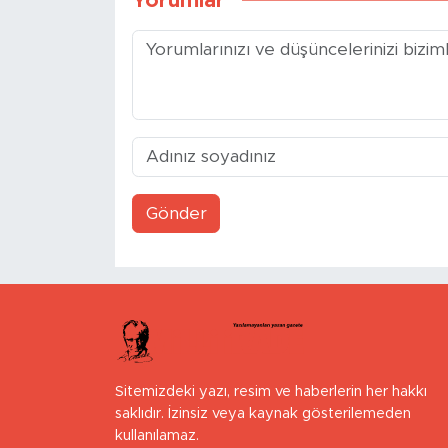
Yorumlar
Gönder
Sitemizdeki yazı, resim ve haberlerin her hakkı
saklıdır. İzinsiz veya kaynak gösterilemeden
kullanılamaz.