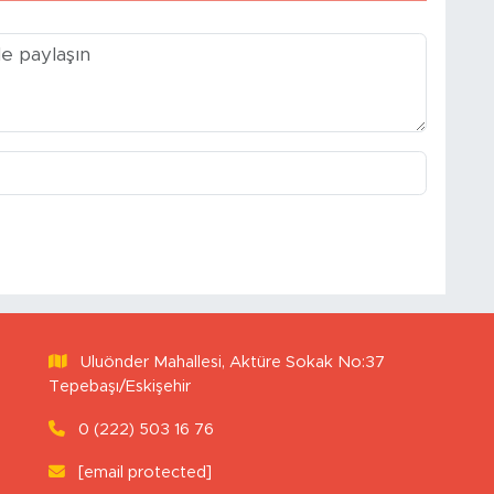
Uluönder Mahallesi, Aktüre Sokak No:37
Tepebaşı/Eskişehir
0 (222) 503 16 76
[email protected]