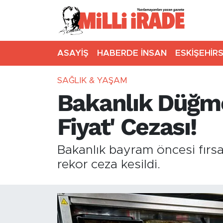
ASAYİŞ
HABERDE İNSAN
ESKİŞEHİR
SAĞLIK & YAŞAM
Bakanlık Düğme
Fiyat' Cezası!
Bakanlık bayram öncesi fırs
rekor ceza kesildi.