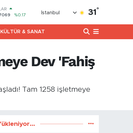
°
LAR
31
İstanbul
7069
%0.17
RO
0265
%0.01
KÜLTÜR & SANAT
RLİN
1897
%0.02
AM ALTIN
8.49
%2.12
meye Dev 'Fahiş
T100
887
%64
COIN
360,53
%-0.76
aşladı! Tam 1258 işletmeye
ükleniyor...