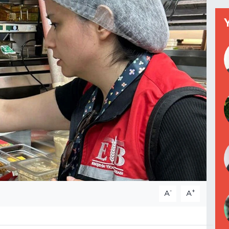
-
+
A
A