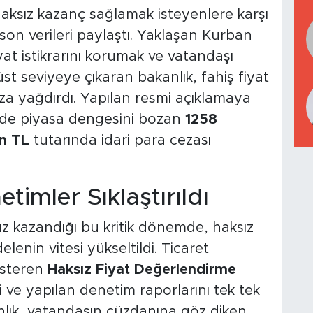
 haksız kazanç sağlamak isteyenlere karşı
n verileri paylaştı. Yaklaşan Kurban
at istikrarını korumak ve vatandaşı
t seviyeye çıkaran bakanlık, fahiş fiyat
za yağdırdı. Yapılan resmi açıklamaya
isinde piyasa dengesini bozan
1258
n TL
tutarında idari para cezası
imler Sıklaştırıldı
hız kazandığı bu kritik dönemde, haksız
enin vitesi yükseltildi. Ticaret
österen
Haksız Fiyat Değerlendirme
 ve yapılan denetim raporlarını tek tek
nlık, vatandaşın cüzdanına göz diken,