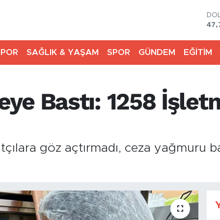
DO
47,
EU
55,
SPOR
SAĞLIK & YAŞAM
SPOR
GÜNDEM
EĞİTİM
STE
64,
GR
661
ye Bastı: 1258 İşlet
BİS
13.
BIT
64.
atçılara göz açtırmadı, ceza yağmuru b
Y