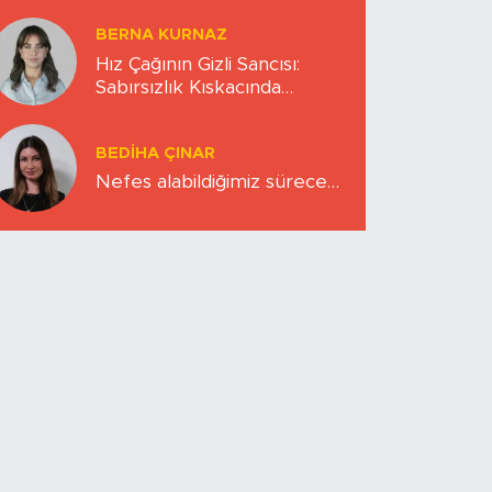
BERNA KURNAZ
Hız Çağının Gizli Sancısı:
Sabırsızlık Kıskacında
Zihinlerimiz
BEDIHA ÇINAR
Nefes alabildiğimiz sürece…