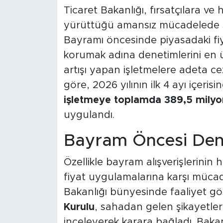
Ticaret Bakanlığı, fırsatçılara ve
yürüttüğü amansız mücadelede so
Bayramı öncesinde piyasadaki fiy
korumak adına denetimlerini en üs
artışı yapan işletmelere adeta ce
göre, 2026 yılının ilk 4 ayı içer
işletmeye toplamda 389,5 milyo
uygulandı.
Bayram Öncesi Denet
Özellikle bayram alışverişlerinin 
fiyat uygulamalarına karşı mücadel
Bakanlığı bünyesinde faaliyet g
Kurulu
, sahadan gelen şikayetleri
inceleyerek karara bağladı. Baka