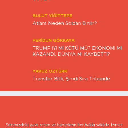
YÖNETİŞİM KÜLTÜRÜ VE KARŞILIKLI
GÜVEN
BULUT YİĞİTTEPE
Atlara Neden Soldan Binilir?
FERIDUN GÖKKAYA
TRUMP İYİ Mİ KÖTÜ MÜ? EKONOMİ Mİ
KAZANDI, DÜNYA MI KAYBETTİ?
YAVUZ ÖZTÜRK
Transfer Bitti, Şimdi Sıra Tribünde