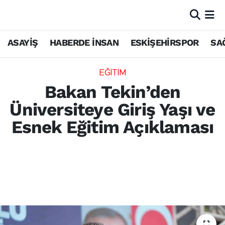
ASAYİŞ
HABERDE İNSAN
ESKİŞEHİRSPOR
SA
EĞİTİM
Bakan Tekin’den
Üniversiteye Giriş Yaşı ve
Esnek Eğitim Açıklaması
Milli Eğitim Bakanı Yusuf Tekin, üniversiteye
giriş yaşının düşürülmesine dair tartışmaları
yanıtladı. Eğitimde verimlilik ve esnek
modellerin detayları haberimizde.