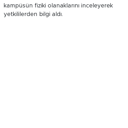
kampüsün fiziki olanaklarını inceleyerek
yetkililerden bilgi aldı.
Çocuklarla sıcak buluşma ve
vatandaş ziyareti