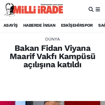
ASAYİŞ
HABERDE İNSAN
ESKİŞEHİRSPOR
SA
DÜNYA
Bakan Fidan Viyana
Maarif Vakfı Kampüsü
açılışına katıldı
Dışişleri Bakanı Hakan Fidan, Avusturya
ziyareti kapsamında Türkiye Maarif Vakfı
Viyana Kampüsü'nün açılışını
gerçekleştirerek çocuklarla bir araya geldi.