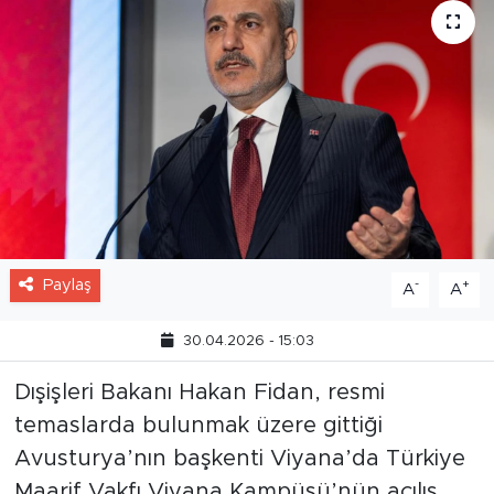
Paylaş
-
+
A
A
30.04.2026 - 15:03
Dışişleri Bakanı Hakan Fidan, resmi
temaslarda bulunmak üzere gittiği
Avusturya’nın başkenti Viyana’da Türkiye
Maarif Vakfı Viyana Kampüsü’nün açılış