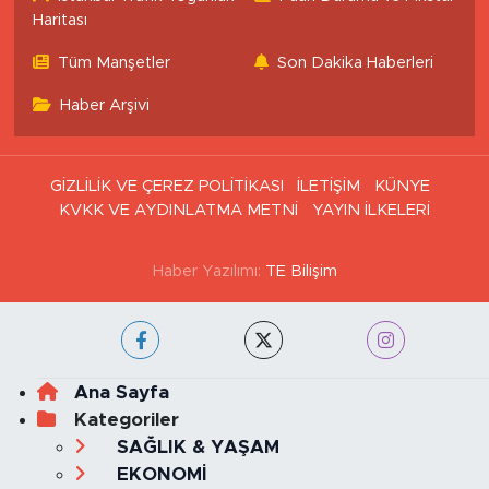
İstanbul Trafik Yoğunluk
Puan Durumu ve Fikstür
Haritası
Tüm Manşetler
Son Dakika Haberleri
Haber Arşivi
GİZLİLİK VE ÇEREZ POLİTİKASI
İLETİŞİM
KÜNYE
KVKK VE AYDINLATMA METNİ
YAYIN İLKELERİ
Haber Yazılımı:
TE Bilişim
Ana Sayfa
Kategoriler
SAĞLIK & YAŞAM
EKONOMİ