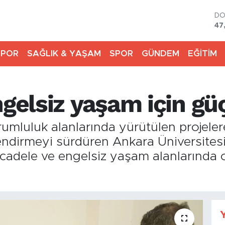
D
47
E
55
SPOR
SAĞLIK & YAŞAM
SPOR
GÜNDEM
EĞİTİM
ST
64
GR
65
gelsiz yaşam için güç 
Bİ
13
BI
umluluk alanlarında yürütülen projeler
64
çlendirmeyi sürdüren Ankara Üniversite
mücadele ve engelsiz yaşam alanlarında
Y