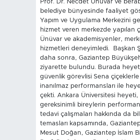
Prof. Dr. Necdet Ünüvar ve bera
belediye bünyesinde faaliyet gö
Yapım ve Uygulama Merkezini gezd
hizmet veren merkezde yapılan çal
Ünüvar ve akademisyenler, merkez
hizmetleri deneyimledi. Başkan Ş
daha sonra, Gaziantep Büyükşehi
ziyarette bulundu. Burada heyeti
güvenlik görevlisi Sena çiçeklerl
inanılmaz performansları ile hey
çekti. Ankara Üniversitesi heyeti, 
gereksinimli bireylerin performan
tedavi çalışmaları hakkında da bi
temasları kapsamında, Gaziantep Ü
Mesut Doğan, Gaziantep İslam Bil