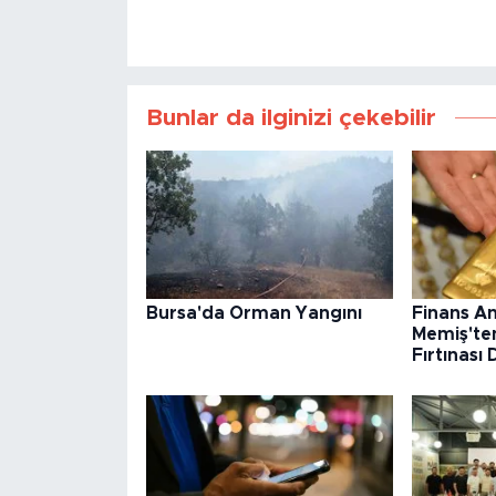
Bunlar da ilginizi çekebilir
Bursa'da Orman Yangını
Finans An
Memiş'ten
Fırtınası