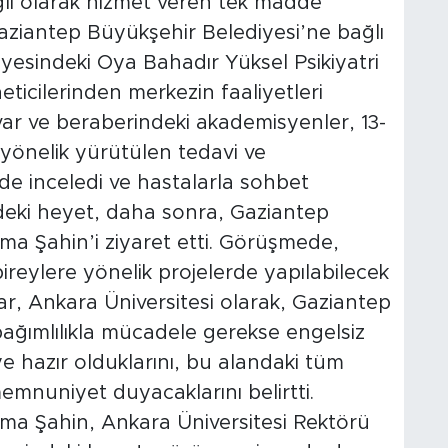
ğlı olarak hizmet veren tek madde
Gaziantep Büyükşehir Belediyesi’ne bağlı
esindeki Oya Bahadır Yüksel Psikiyatri
öneticilerinden merkezin faaliyetleri
var ve beraberindeki akademisyenler, 13-
 yönelik yürütülen tedavi ve
nde inceledi ve hastalarla sohbet
deki heyet, daha sonra, Gaziantep
a Şahin’i ziyaret etti. Görüşmede,
bireylere yönelik projelerde yapılabilecek
üvar, Ankara Üniversitesi olarak, Gaziantep
ağımlılıkla mücadele gerekse engelsiz
 hazır olduklarını, bu alandaki tüm
emnuniyet duyacaklarını belirtti.
ma Şahin, Ankara Üniversitesi Rektörü