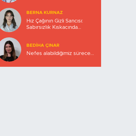
BERNA KURNAZ
Hız Çağının Gizli Sancısı:
Sabırsızlık Kıskacında
Zihinlerimiz
BEDIHA ÇINAR
Nefes alabildiğimiz sürece…