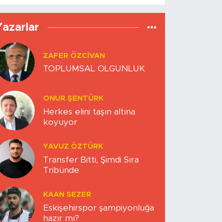
Yazarlar
ZAFER ÖZCIVAN
TOPLUMSAL OLGUNLUK
ONUR ŞENTÜRK
Herkes elini taşın altına
koyuyor
YAVUZ ÖZTÜRK
Transfer Bitti, Şimdi Sıra
Tribünde
KAAN SEZER
Eskişehirspor şampiyonluğa
hazır mı?