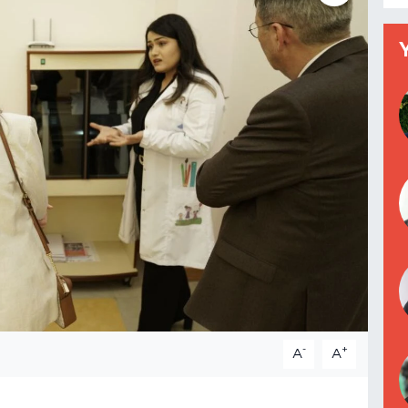
-
+
A
A