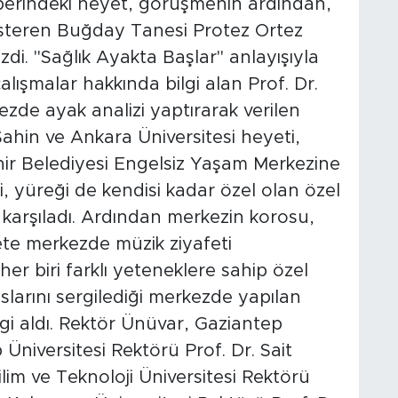
berindeki heyet, görüşmenin ardından,
steren Buğday Tanesi Protez Ortez
i. "Sağlık Ayakta Başlar" anlayışıyla
ışmalar hakkında bilgi alan Prof. Dr.
de ayak analizi yaptırarak verilen
ahin ve Ankara Üniversitesi heyeti,
r Belediyesi Engelsiz Yaşam Merkezine
, yüreği de kendisi kadar özel olan özel
e karşıladı. Ardından merkezin korosu,
ete merkezde müzik ziyafeti
her biri farklı yeteneklere sahip özel
slarını sergilediği merkezde yapılan
lgi aldı. Rektör Ünüvar, Gaziantep
niversitesi Rektörü Prof. Dr. Sait
im ve Teknoloji Üniversitesi Rektörü