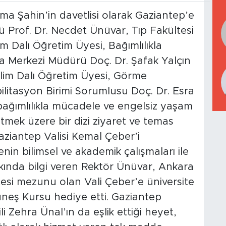
a Şahin’in davetlisi olarak Gaziantep’e
ü Prof. Dr. Necdet Ünüvar, Tıp Fakültesi
im Dalı Öğretim Üyesi, Bağımlılıkla
 Merkezi Müdürü Doç. Dr. Şafak Yalçın
ilim Dalı Öğretim Üyesi, Görme
litasyon Birimi Sorumlusu Doç. Dr. Esra
bağımlılıkla mücadele ve engelsiz yaşam
tmek üzere bir dizi ziyaret ve temas
Gaziantep Valisi Kemal Çeber’i
nin bilimsel ve akademik çalışmaları ile
kkında bilgi veren Rektör Ünüvar, Ankara
ltesi mezunu olan Vali Çeber’e üniversite
Güneş Kursu hediye etti. Gaziantep
 Zehra Ünal’ın da eşlik ettiği heyet,