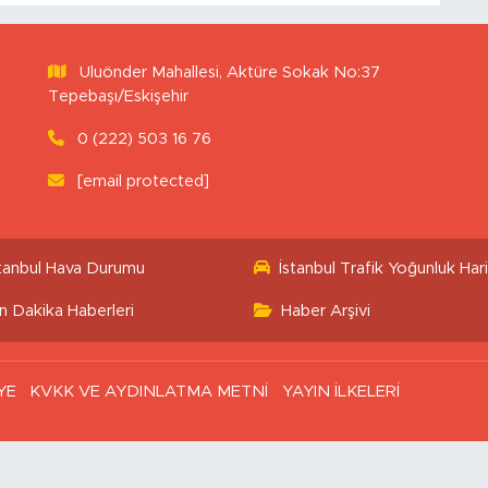
Uluönder Mahallesi, Aktüre Sokak No:37
Tepebaşı/Eskişehir
0 (222) 503 16 76
[email protected]
stanbul Hava Durumu
İstanbul Trafik Yoğunluk Hari
n Dakika Haberleri
Haber Arşivi
YE
KVKK VE AYDINLATMA METNİ
YAYIN İLKELERİ