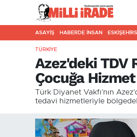
ASAYİŞ
HABERDE İNSAN
ESKİŞEHİR
TÜRKİYE
Azez'deki TDV 
Çocuğa Hizmet 
Türk Diyanet Vakfı'nın Azez'd
tedavi hizmetleriyle bölgedek