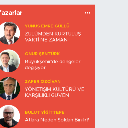
Yazarlar
YUNUS EMRE GÜLLÜ
ZULÜMDEN KURTULUŞ
VAKTİ NE ZAMAN
ONUR ŞENTÜRK
Büyükşehir’de dengeler
değişiyor
ZAFER ÖZCIVAN
YÖNETİŞİM KÜLTÜRÜ VE
KARŞILIKLI GÜVEN
BULUT YİĞİTTEPE
Atlara Neden Soldan Binilir?