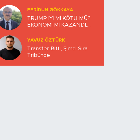
FERIDUN GÖKKAYA
TRUMP İYİ Mİ KÖTÜ MÜ?
EKONOMİ Mİ KAZANDI,
DÜNYA MI KAYBETTİ?
YAVUZ ÖZTÜRK
Transfer Bitti, Şimdi Sıra
Tribünde