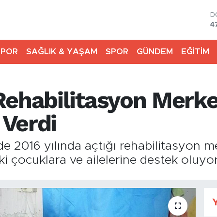
D
4
E
5
SPOR
SAĞLIK & YAŞAM
SPOR
GÜNDEM
EĞİTİM
S
6
G
6
Rehabilitasyon Merkez
B
1
B
Verdi
6
e 2016 yılında açtığı rehabilitasyon mer
i çocuklara ve ailelerine destek oluyor
Y