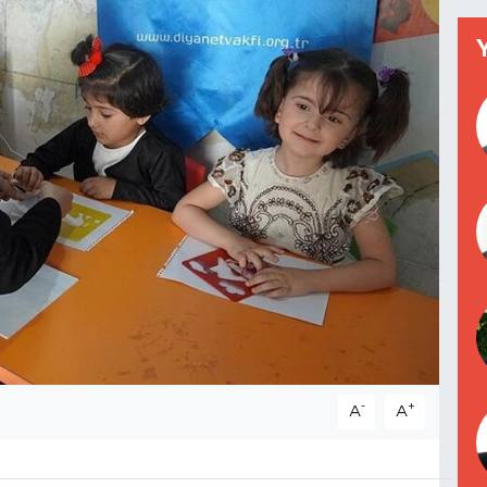
-
+
A
A