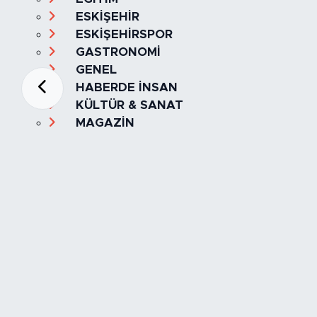
ESKİŞEHİR
ESKİŞEHİRSPOR
GASTRONOMİ
GENEL
HABERDE İNSAN
KÜLTÜR & SANAT
MAGAZİN
MANŞET
OLAY
SPOR
TÜRKİYE
Foto Galeri
Video
Yazarlar
Röportaj
Biyografi
Anketler