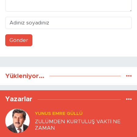
Gönder
Yükleniyor...
Yazarlar
YUNUS EMRE GÜLLÜ
ZULÜMDEN KURTULUŞ VAKTİ NE
ZAMAN