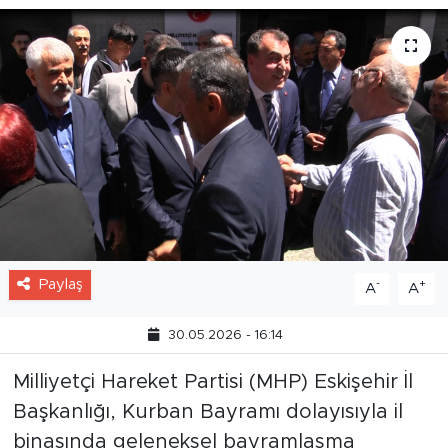
Paylaş
-
+
A
A
30.05.2026 - 16:14
Milliyetçi Hareket Partisi (MHP) Eskişehir İl
Başkanlığı, Kurban Bayramı dolayısıyla il
binasında geleneksel bayramlaşma