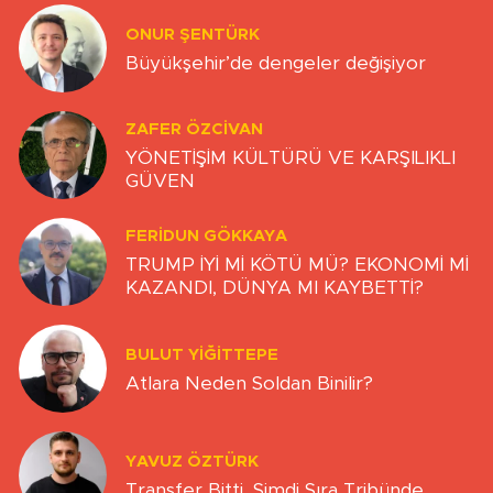
ONUR ŞENTÜRK
Büyükşehir’de dengeler değişiyor
ZAFER ÖZCIVAN
YÖNETİŞİM KÜLTÜRÜ VE KARŞILIKLI
GÜVEN
FERIDUN GÖKKAYA
TRUMP İYİ Mİ KÖTÜ MÜ? EKONOMİ Mİ
KAZANDI, DÜNYA MI KAYBETTİ?
BULUT YİĞİTTEPE
Atlara Neden Soldan Binilir?
YAVUZ ÖZTÜRK
Transfer Bitti, Şimdi Sıra Tribünde