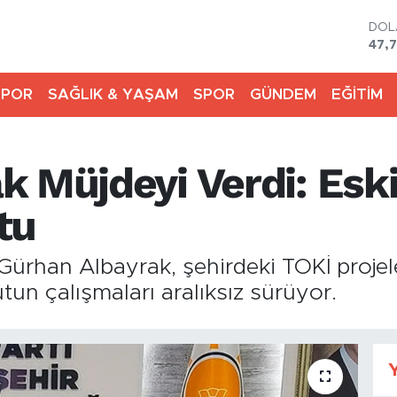
DO
47,
EU
55,
SPOR
SAĞLIK & YAŞAM
SPOR
GÜNDEM
EĞİTİM
STE
64,
GRA
6574
 Müjdeyi Verdi: Eski
BİS
13.8
BIT
tu
64.
Gürhan Albayrak, şehirdeki TOKİ projeler
tun çalışmaları aralıksız sürüyor.
Y