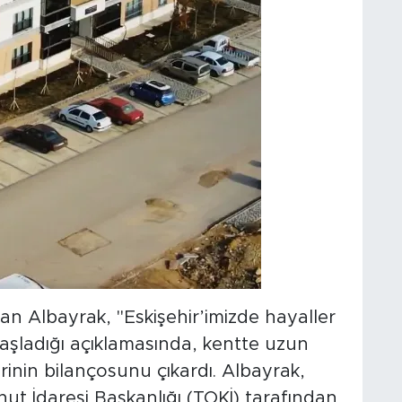
han Albayrak, "Eskişehir’imizde hayaller
aşladığı açıklamasında, kentte uzun
erinin bilançosunu çıkardı. Albayrak,
t İdaresi Başkanlığı (TOKİ) tarafından