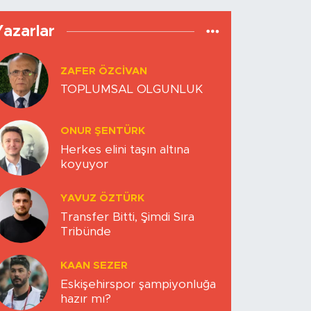
Yazarlar
ZAFER ÖZCIVAN
TOPLUMSAL OLGUNLUK
ONUR ŞENTÜRK
Herkes elini taşın altına
koyuyor
YAVUZ ÖZTÜRK
Transfer Bitti, Şimdi Sıra
Tribünde
KAAN SEZER
Eskişehirspor şampiyonluğa
hazır mı?