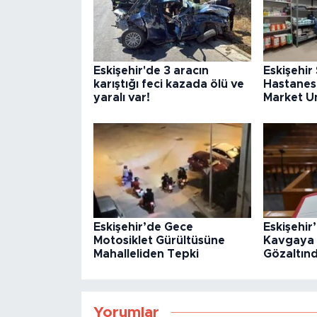
Eskişehir'de 3 aracın
Eskişehir
karıştığı feci kazada ölü ve
Hastanes
yaralı var!
Market U
Eskişehir’de Gece
Eskişehir’
Motosiklet Gürültüsüne
Kavgaya 
Mahalleliden Tepki
Gözaltın
Yorumlar