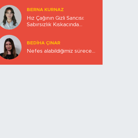
BERNA KURNAZ
Hız Çağının Gizli Sancısı:
Sabırsızlık Kıskacında
Zihinlerimiz
BEDIHA ÇINAR
Nefes alabildiğimiz sürece…