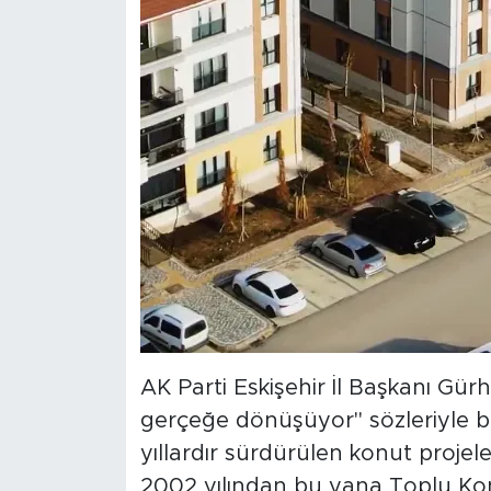
AK Parti Eskişehir İl Başkanı Gür
gerçeğe dönüşüyor" sözleriyle b
yıllardır sürdürülen konut projel
2002 yılından bu yana Toplu Konu