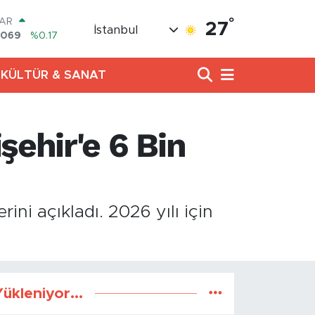
°
LAR
27
İstanbul
7069
%0.17
RO
0265
%0.01
KÜLTÜR & SANAT
RLİN
1897
%0.02
M ALTIN
.81
%1.44
şehir'e 6 Bin
T100
87
%64
COIN
360,53
%-0.76
ini açıkladı. 2026 yılı için
ükleniyor...