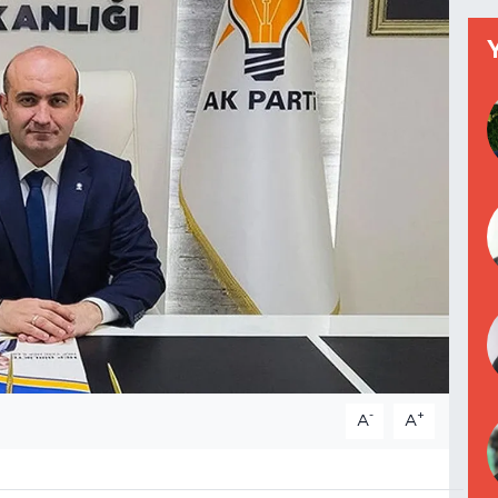
-
+
A
A