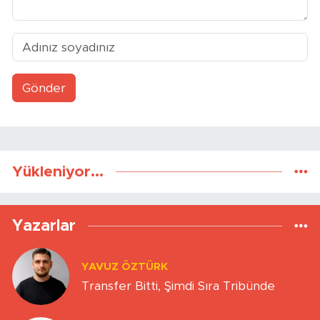
Gönder
Yükleniyor...
Yazarlar
YAVUZ ÖZTÜRK
Transfer Bitti, Şimdi Sıra Tribünde