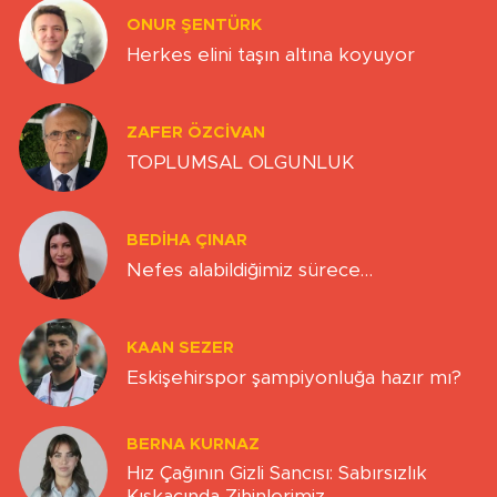
ONUR ŞENTÜRK
Herkes elini taşın altına koyuyor
ZAFER ÖZCIVAN
TOPLUMSAL OLGUNLUK
BEDIHA ÇINAR
Nefes alabildiğimiz sürece…
KAAN SEZER
Eskişehirspor şampiyonluğa hazır mı?
BERNA KURNAZ
Hız Çağının Gizli Sancısı: Sabırsızlık
Kıskacında Zihinlerimiz