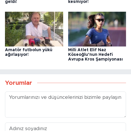
ÜFAD’dan lisans tepkisi
Anadolu transferde hız
geldi!
kesmiyor!
Amatör futbolun yükü
Milli Atlet Elif Naz
ağırlaşıyor!
Köseoğlu’nun Hedefi
Avrupa Kros Şampiyonası
Yorumlar