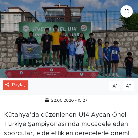
Paylaş
-
+
A
A
22.06.2026 - 15:27
Kütahya’da düzenlenen U14 Aycan Önel
Türkiye Şampiyonası’nda mücadele eden
sporcular, elde ettikleri derecelerle önemli