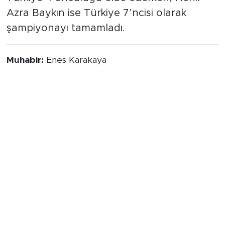
Türkiye 4’üncülüğü elde ederken, Nehir
Azra Baykın ise Türkiye 7’ncisi olarak
şampiyonayı tamamladı.
Muhabir:
Enes Karakaya