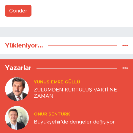
Gönder
Yükleniyor...
Yazarlar
YUNUS EMRE GÜLLÜ
ZULÜMDEN KURTULUŞ VAKTİ NE
ZAMAN
ONUR ŞENTÜRK
Büyükşehir’de dengeler değişiyor