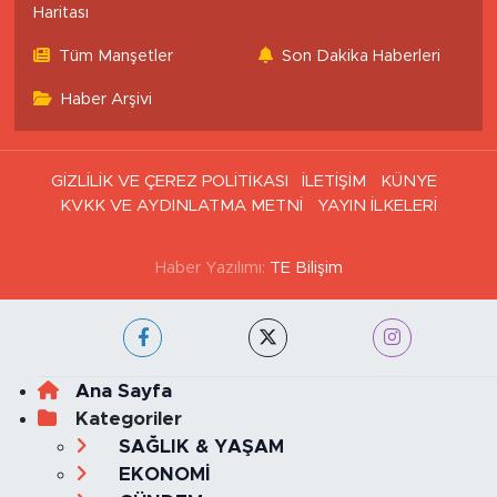
Haritası
Tüm Manşetler
Son Dakika Haberleri
Haber Arşivi
GİZLİLİK VE ÇEREZ POLİTİKASI
İLETİŞİM
KÜNYE
KVKK VE AYDINLATMA METNİ
YAYIN İLKELERİ
Haber Yazılımı:
TE Bilişim
Ana Sayfa
Kategoriler
SAĞLIK & YAŞAM
EKONOMİ