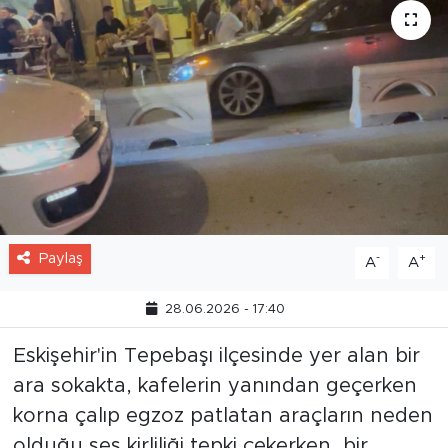
Paylaş
-
+
A
A
28.06.2026 - 17:40
Eskişehir'in Tepebaşı ilçesinde yer alan bir
ara sokakta, kafelerin yanından geçerken
korna çalıp egzoz patlatan araçların neden
olduğu ses kirliliği tepki çekerken, bir