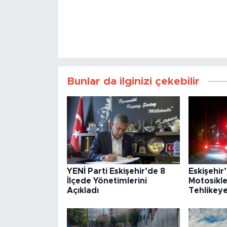
Bunlar da ilginizi çekebilir
YENİ Parti Eskişehir’de 8
Eskişehir
İlçede Yönetimlerini
Motosikle
Açıkladı
Tehlikey