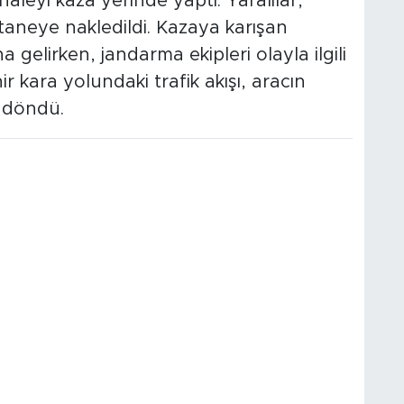
leyi kaza yerinde yaptı. Yaralılar,
taneye nakledildi. Kazaya karışan
elirken, jandarma ekipleri olayla ilgili
r kara yolundaki trafik akışı, aracın
e döndü.