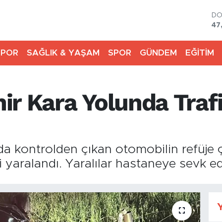
D
47
E
55
SPOR
SAĞLIK & YAŞAM
SPOR
GÜNDEM
EĞİTİM
ST
64
GR
65
r Kara Yolunda Trafi
Bİ
13
BI
64
da kontrolden çıkan otomobilin refüje 
yaralandı. Yaralılar hastaneye sevk edi
Y