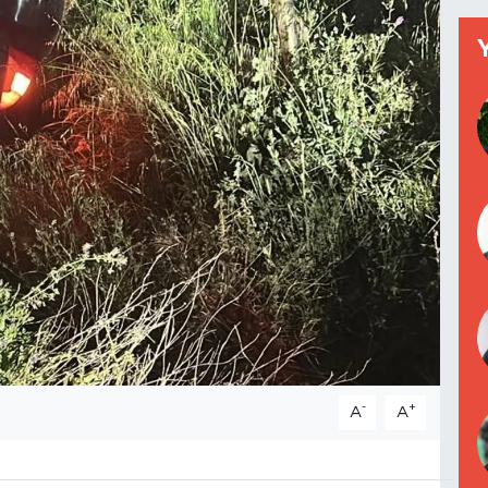
-
+
A
A