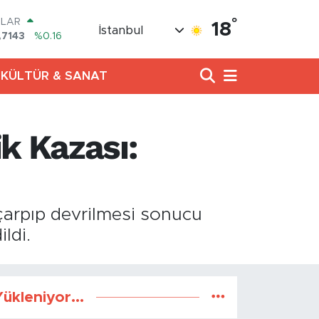
°
OLAR
18
İstanbul
,7143
%0.16
URO
,0317
%-0.02
KÜLTÜR & SANAT
ERLİN
,2463
%0.07
AM ALTIN
10.40
%0.45
k Kazası:
ST100
.799
%70
TCOIN
.225,61
%-0.63
çarpıp devrilmesi sonucu
ldi.
ükleniyor...