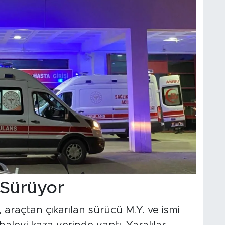
 Sürüyor
, araçtan çıkarılan sürücü M.Y. ve ismi