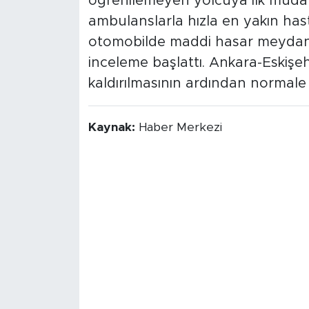
öğrenilemeyen yolcuya ilk müdaha
ambulanslarla hızla en yakın has
otomobilde maddi hasar meydana g
inceleme başlattı. Ankara-Eskişehi
kaldırılmasının ardından normal
Kaynak:
Haber Merkezi