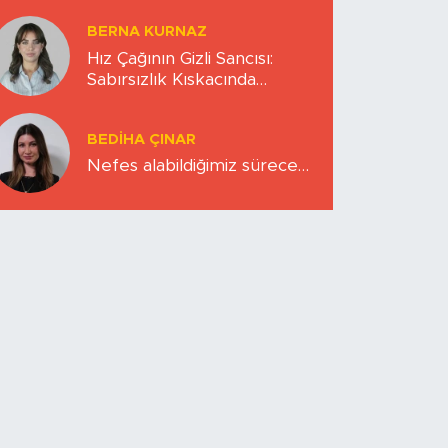
BERNA KURNAZ
Hız Çağının Gizli Sancısı:
Sabırsızlık Kıskacında
Zihinlerimiz
BEDIHA ÇINAR
Nefes alabildiğimiz sürece…