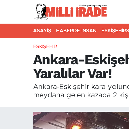
ASAYİŞ
HABERDE İNSAN
ESKİŞEHİR
ESKİŞEHİR
Ankara-Eskişehi
Yaralılar Var!
Ankara-Eskişehir kara yolun
meydana gelen kazada 2 kişi 