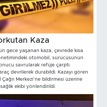
orkutan Kaza
ün gece yaşanan kaza, çevrede kısa
yönetimindeki otomobil, sürücüsünün
onucu savrularak refüje çarptı.
raç devrilerek durabildi. Kazayı gören
 Çağrı Merkezi’ne bildirmesi üzerine
ğlık ekibi yönlendirildi.