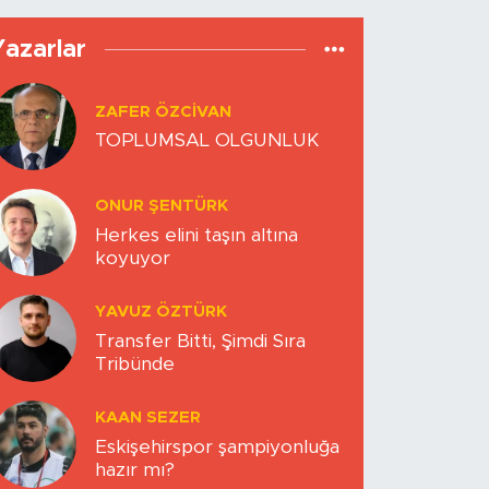
Yazarlar
ZAFER ÖZCIVAN
TOPLUMSAL OLGUNLUK
ONUR ŞENTÜRK
Herkes elini taşın altına
koyuyor
YAVUZ ÖZTÜRK
Transfer Bitti, Şimdi Sıra
Tribünde
KAAN SEZER
Eskişehirspor şampiyonluğa
hazır mı?