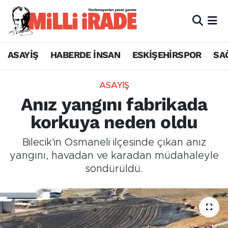
ASAYİŞ
HABERDE İNSAN
ESKİŞEHİRSPOR
SA
ASAYİŞ
Anız yangını fabrikada
korkuya neden oldu
Bilecik'in Osmaneli ilçesinde çıkan anız
yangını, havadan ve karadan müdahaleyle
söndürüldü.