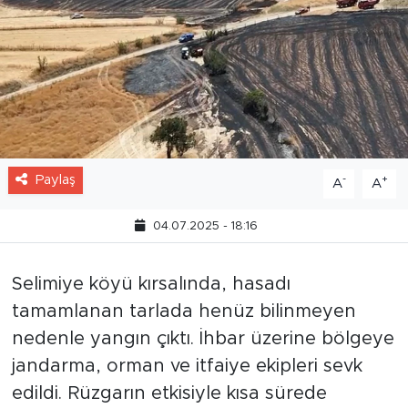
Paylaş
-
+
A
A
04.07.2025 - 18:16
Selimiye köyü kırsalında, hasadı
tamamlanan tarlada henüz bilinmeyen
nedenle yangın çıktı. İhbar üzerine bölgeye
jandarma, orman ve itfaiye ekipleri sevk
edildi. Rüzgarın etkisiyle kısa sürede