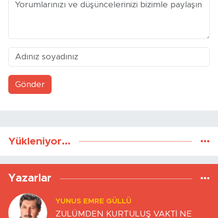
Gönder
Yükleniyor...
Yazarlar
YUNUS EMRE GÜLLÜ
ZULÜMDEN KURTULUŞ VAKTİ NE