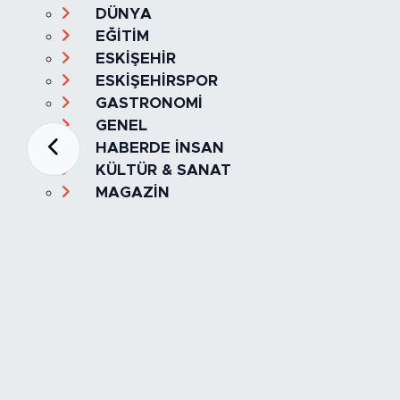
DÜNYA
EĞİTİM
ESKİŞEHİR
ESKİŞEHİRSPOR
GASTRONOMİ
GENEL
HABERDE İNSAN
KÜLTÜR & SANAT
MAGAZİN
MANŞET
OLAY
SPOR
TÜRKİYE
Foto Galeri
Video
Yazarlar
Röportaj
Biyografi