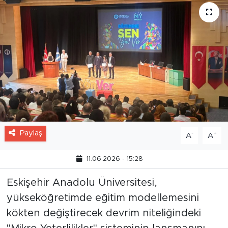
Paylaş
-
+
A
A
11.06.2026 - 15:28
Eskişehir Anadolu Üniversitesi,
yükseköğretimde eğitim modellemesini