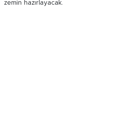
erken mezuniyet hedeflerine ulaşmalarına
zemin hazırlayacak.
"Sektörün Beklentilerini Çok Hızlı
Karşılayacağız"