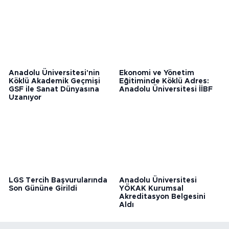
Yönelik 15 Yeni Program
Açtı
Anadolu Üniversitesi'nin
Ekonomi ve Yönetim
Köklü Akademik Geçmişi
Eğitiminde Köklü Adres:
GSF ile Sanat Dünyasına
Anadolu Üniversitesi İİBF
Uzanıyor
LGS Tercih Başvurularında
Anadolu Üniversitesi
Son Gününe Girildi
YÖKAK Kurumsal
Akreditasyon Belgesini