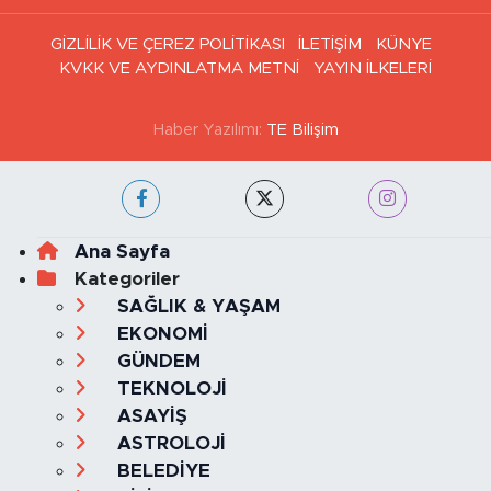
Haber Arşivi
GİZLİLİK VE ÇEREZ POLİTİKASI
İLETİŞİM
KÜNYE
KVKK VE AYDINLATMA METNİ
YAYIN İLKELERİ
Haber Yazılımı:
TE Bilişim
Ana Sayfa
Kategoriler
SAĞLIK & YAŞAM
EKONOMİ
GÜNDEM
TEKNOLOJİ
ASAYİŞ