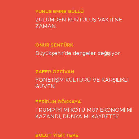
Yazarlar
YUNUS EMRE GÜLLÜ
ZULÜMDEN KURTULUŞ VAKTİ NE
ZAMAN
ONUR ŞENTÜRK
Büyükşehir’de dengeler değişiyor
ZAFER ÖZCIVAN
YÖNETİŞİM KÜLTÜRÜ VE KARŞILIKLI
GÜVEN
FERIDUN GÖKKAYA
TRUMP İYİ Mİ KÖTÜ MÜ? EKONOMİ Mİ
KAZANDI, DÜNYA MI KAYBETTİ?