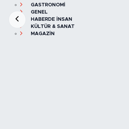
GASTRONOMİ
GENEL
HABERDE İNSAN
KÜLTÜR & SANAT
MAGAZİN
MANŞET
OLAY
SPOR
TÜRKİYE
Foto Galeri
Video
Yazarlar
Röportaj
Biyografi
Anketler
Künye
İletişim
Servisler