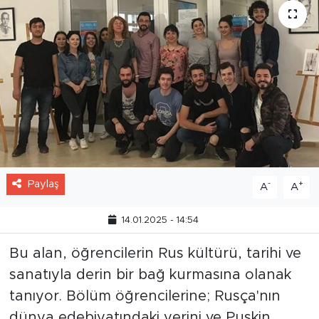
Paylaş
-
+
A
A
14.01.2025 - 14:54
Bu alan, öğrencilerin Rus kültürü, tarihi ve
sanatıyla derin bir bağ kurmasına olanak
tanıyor. Bölüm öğrencilerine; Rusça'nın
dünya edebiyatındaki yerini ve Puşkin,