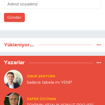
Gönder
Yükleniyor...
Yazarlar
ONUR ŞENTÜRK
Sadece tabela mı YENİ?
ZAFER ÖZCIVAN