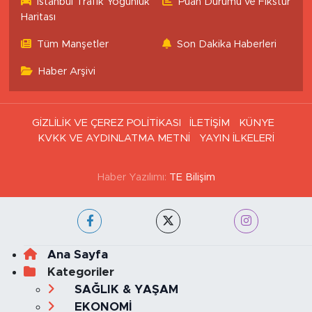
İstanbul Trafik Yoğunluk
Puan Durumu ve Fikstür
Haritası
Tüm Manşetler
Son Dakika Haberleri
Haber Arşivi
GİZLİLİK VE ÇEREZ POLİTİKASI
İLETİŞİM
KÜNYE
KVKK VE AYDINLATMA METNİ
YAYIN İLKELERİ
Haber Yazılımı:
TE Bilişim
Ana Sayfa
Kategoriler
SAĞLIK & YAŞAM
EKONOMİ