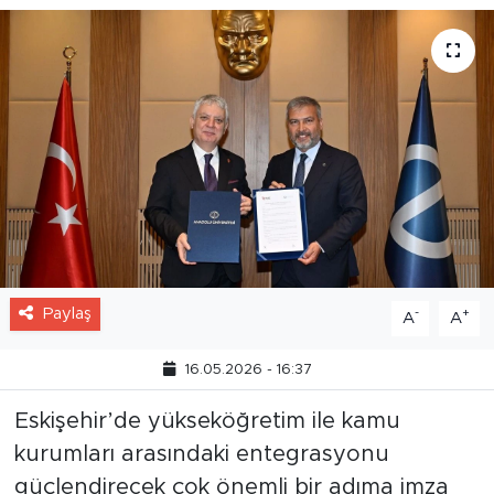
Paylaş
-
+
A
A
16.05.2026 - 16:37
Eskişehir’de yükseköğretim ile kamu
kurumları arasındaki entegrasyonu
güçlendirecek çok önemli bir adıma imza