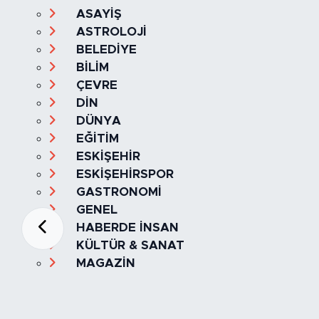
ASAYİŞ
ASTROLOJİ
BELEDİYE
BİLİM
ÇEVRE
DİN
DÜNYA
EĞİTİM
ESKİŞEHİR
ESKİŞEHİRSPOR
GASTRONOMİ
GENEL
HABERDE İNSAN
KÜLTÜR & SANAT
MAGAZİN
MANŞET
OLAY
SPOR