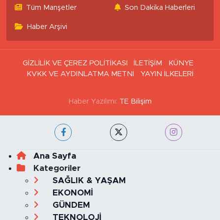
Tüm Manşetler
Son Dakika Haberleri
Haber Arşivi
GİZLİLİK VE ÇEREZ POLİTİKASI
İLETİŞİM
KÜNYE
KVKK VE AYDINLATMA METNİ
YAYIN İLKELERİ
Haber Yazılımı:
TE Bilişim
Ana Sayfa
Kategoriler
SAĞLIK & YAŞAM
EKONOMİ
GÜNDEM
TEKNOLOJİ