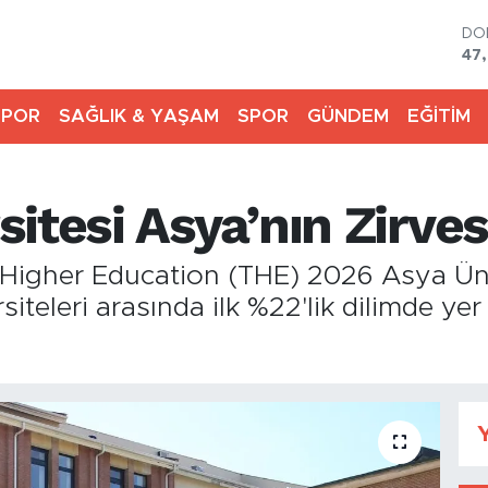
DO
47
EU
55
SPOR
SAĞLIK & YAŞAM
SPOR
GÜNDEM
EĞİTİM
ST
64,
GR
66
itesi Asya’nın Zirves
Bİ
13.
BI
 Higher Education (THE) 2026 Asya Üniv
64
iteleri arasında ilk %22'lik dilimde ye
Y