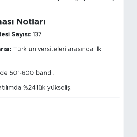
ası Notları
esi Sayısı:
137
ısı:
Türk üniversiteleri arasında ilk
de 501-600 bandı.
tılımda %24'lük yükseliş.