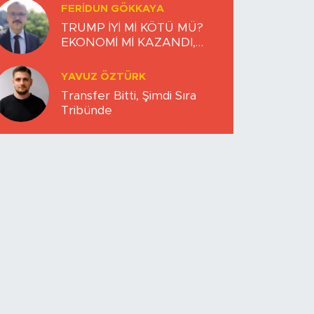
FERIDUN GÖKKAYA
TRUMP İYİ Mİ KÖTÜ MÜ?
EKONOMİ Mİ KAZANDI,
DÜNYA MI KAYBETTİ?
YAVUZ ÖZTÜRK
Transfer Bitti, Şimdi Sıra
Tribünde