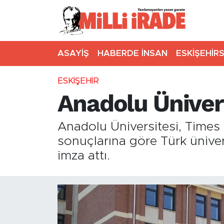
ASAYİŞ
HABERDE İNSAN
ESKİŞEHİR
ESKİŞEHİR
Anadolu Ünivers
Anadolu Üniversitesi, Times
sonuçlarına göre Türk ünivers
imza attı.