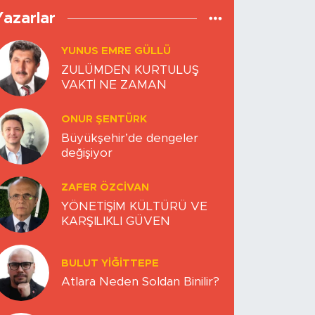
Yazarlar
YUNUS EMRE GÜLLÜ
ZULÜMDEN KURTULUŞ
VAKTİ NE ZAMAN
ONUR ŞENTÜRK
Büyükşehir’de dengeler
değişiyor
ZAFER ÖZCIVAN
YÖNETİŞİM KÜLTÜRÜ VE
KARŞILIKLI GÜVEN
BULUT YİĞİTTEPE
Atlara Neden Soldan Binilir?