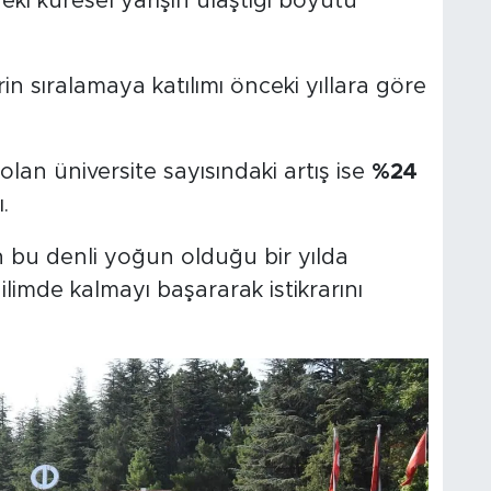
ki küresel yarışın ulaştığı boyutu
in sıralamaya katılımı önceki yıllara göre
lan üniversite sayısındaki artış ise
%24
.
ın bu denli yoğun olduğu bir yılda
ilimde kalmayı başararak istikrarını