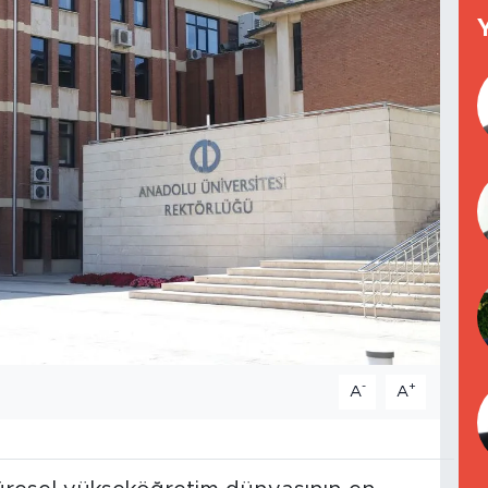
-
+
A
A