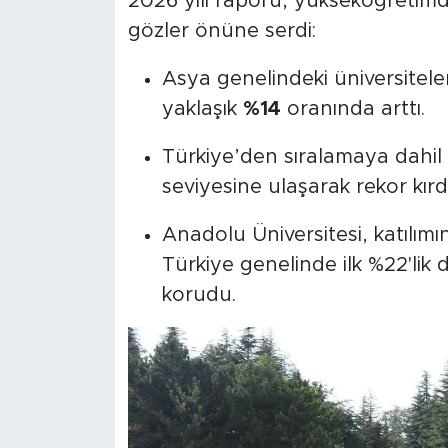
2026 yılı raporu, yükseköğretimde
gözler önüne serdi:
Asya genelindeki üniversiteler
yaklaşık
%14
oranında arttı.
Türkiye’den sıralamaya dahil o
seviyesine ulaşarak rekor kırdı
Anadolu Üniversitesi, katılım
Türkiye genelinde ilk %22'lik d
korudu.