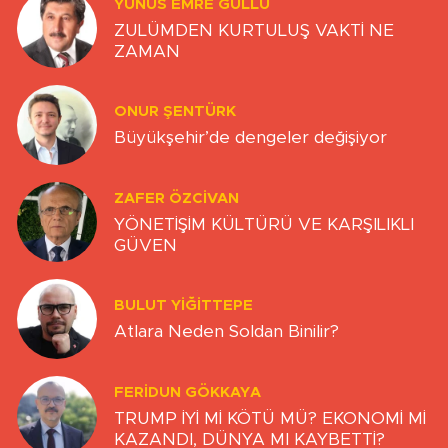
YUNUS EMRE GÜLLÜ
ZULÜMDEN KURTULUŞ VAKTİ NE
ZAMAN
ONUR ŞENTÜRK
Büyükşehir’de dengeler değişiyor
ZAFER ÖZCIVAN
YÖNETİŞİM KÜLTÜRÜ VE KARŞILIKLI
GÜVEN
BULUT YİĞİTTEPE
Atlara Neden Soldan Binilir?
FERIDUN GÖKKAYA
TRUMP İYİ Mİ KÖTÜ MÜ? EKONOMİ Mİ
KAZANDI, DÜNYA MI KAYBETTİ?