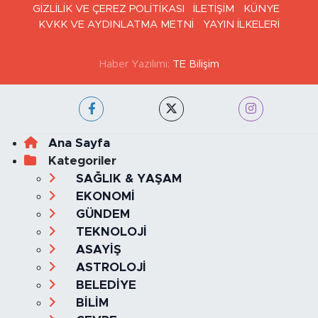
GİZLİLİK VE ÇEREZ POLİTİKASI
İLETİŞİM
KÜNYE
KVKK VE AYDINLATMA METNİ
YAYIN İLKELERİ
Haber Yazılımı:
TE Bilişim
Ana Sayfa
Kategoriler
SAĞLIK & YAŞAM
EKONOMİ
GÜNDEM
TEKNOLOJİ
ASAYİŞ
ASTROLOJİ
BELEDİYE
BİLİM