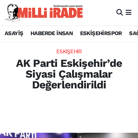
ASAYİŞ
HABERDE İNSAN
ESKİŞEHİRSPOR
SA
ESKİŞEHİR
AK Parti Eskişehir’de
Siyasi Çalışmalar
Değerlendirildi
AK Parti Eskişehir İl Başkanı Gürhan
Albayrak'ın başkanlığında geniş katılımlı bir
değerlendirme toplantısı düzenlendi.
Toplantıda teşkilat çalışmaları ele alındı.