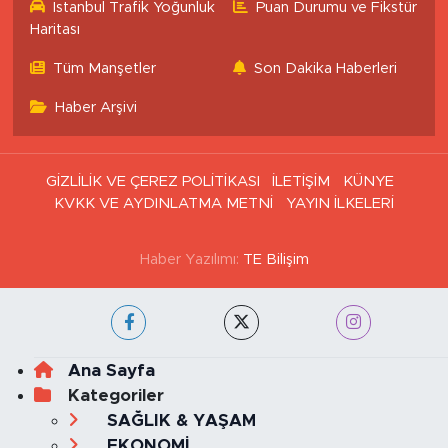
İstanbul Trafik Yoğunluk
Puan Durumu ve Fikstür
Haritası
Tüm Manşetler
Son Dakika Haberleri
Haber Arşivi
GİZLİLİK VE ÇEREZ POLİTİKASI
İLETİŞİM
KÜNYE
KVKK VE AYDINLATMA METNİ
YAYIN İLKELERİ
Haber Yazılımı:
TE Bilişim
Ana Sayfa
Kategoriler
SAĞLIK & YAŞAM
EKONOMİ