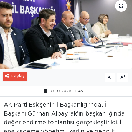
Paylaş
-
+
A
A
07.07.2026 - 11:45
AK Parti Eskişehir İl Başkanlığı’nda, İl
Başkanı Gürhan Albayrak’ın başkanlığında
değerlendirme toplantısı gerçekleştirildi. İl
ana kademe yönetimi, kadın ve gençlik