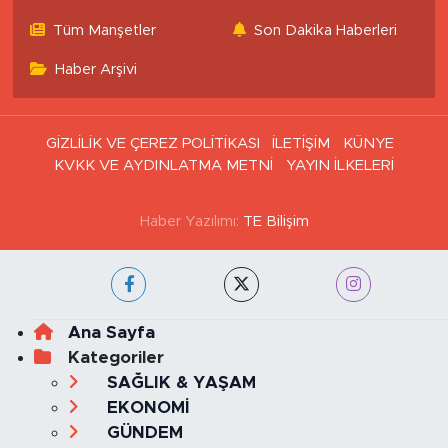
Tüm Manşetler
Son Dakika Haberleri
Haber Arşivi
GİZLİLİK VE ÇEREZ POLİTİKASI
İLETİŞİM
KÜNYE
KVKK VE AYDINLATMA METNİ
YAYIN İLKELERİ
Haber Yazılımı:
TE Bilişim
Ana Sayfa
Kategoriler
SAĞLIK & YAŞAM
EKONOMİ
GÜNDEM