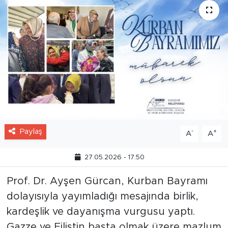
Paylaş
-
+
A
A
27.05.2026 - 17:50
Prof. Dr. Ayşen Gürcan, Kurban Bayramı
dolayısıyla yayımladığı mesajında birlik,
kardeşlik ve dayanışma vurgusu yaptı.
Gazze ve Filistin başta olmak üzere mazlum