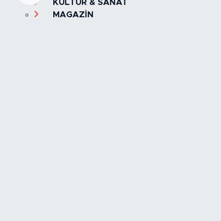
KÜLTÜR & SANAT
MAGAZİN
MANŞET
OLAY
SPOR
TÜRKİYE
Foto Galeri
Video
Yazarlar
Röportaj
Biyografi
Anketler
Künye
İletişim
Servisler
İstanbul Nöbetçi Eczaneler
İstanbul Hava Durumu
İstanbul Trafik Yoğunluk Haritası