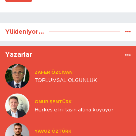
Yükleniyor...
Yazarlar
ZAFER ÖZCIVAN
TOPLUMSAL OLGUNLUK
ONUR ŞENTÜRK
Herkes elini taşın altına koyuyor
YAVUZ ÖZTÜRK