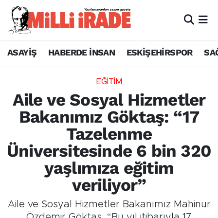
ASAYİŞ
HABERDE İNSAN
ESKİŞEHİRSPOR
SA
EĞİTİM
Aile ve Sosyal Hizmetler
Bakanımız Göktaş: “17
Tazelenme
Üniversitesinde 6 bin 320
yaşlımıza eğitim
veriliyor”
Aile ve Sosyal Hizmetler Bakanımız Mahinur
Özdemir Göktaş, “Bu yıl itibarıyla 17