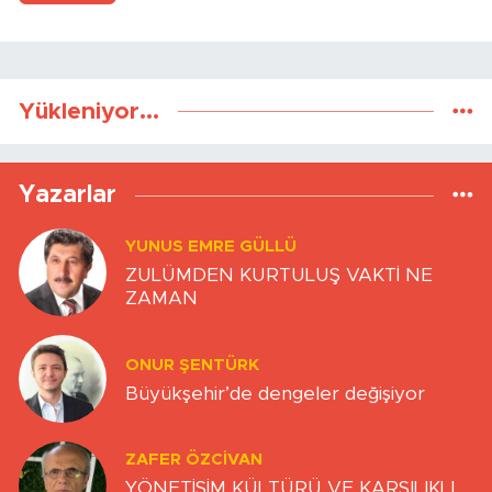
Yükleniyor...
Yazarlar
YUNUS EMRE GÜLLÜ
ZULÜMDEN KURTULUŞ VAKTİ NE
ZAMAN
ONUR ŞENTÜRK
Büyükşehir’de dengeler değişiyor
ZAFER ÖZCIVAN
YÖNETİŞİM KÜLTÜRÜ VE KARŞILIKLI