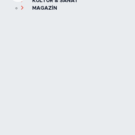
KÜLTÜR & SANAT
MAGAZİN
MANŞET
OLAY
SPOR
TÜRKİYE
Foto Galeri
Video
Yazarlar
Röportaj
Biyografi
Anketler
Künye
İletişim
Servisler
İstanbul Nöbetçi Eczaneler
İstanbul Hava Durumu
İstanbul Trafik Yoğunluk Haritası