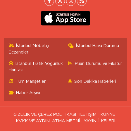
İstanbul Trafik Yoğunluk
Puan Durumu ve Fikstür
Haritası
Tüm Manşetler
Son Dakika Haberleri
Haber Arşivi
GİZLİLİK VE ÇEREZ POLİTİKASI
İLETİŞİM
KÜNYE
KVKK VE AYDINLATMA METNİ
YAYIN İLKELERİ
Haber Yazılımı:
TE Bilişim
Ana Sayfa
Kategoriler
SAĞLIK & YAŞAM
EKONOMİ