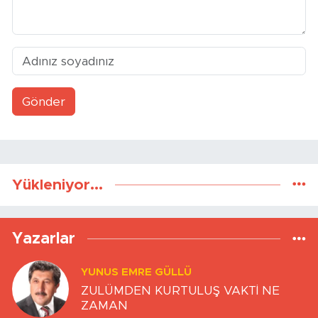
Yükleniyor...
Yazarlar
YUNUS EMRE GÜLLÜ
ZULÜMDEN KURTULUŞ VAKTİ NE
ZAMAN
ZAFER ÖZCIVAN
YÖNETİŞİM KÜLTÜRÜ VE KARŞILIKLI
GÜVEN
ONUR ŞENTÜRK
Büyükşehir’de dengeler değişiyor