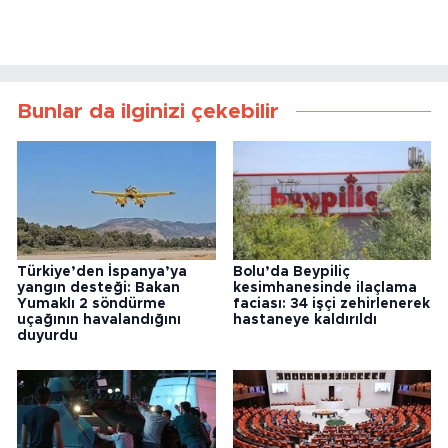
Türkiye’den İspanya’ya
Bolu’da Beypiliç
yangın desteği: Bakan
kesimhanesinde ilaçlama
Yumaklı 2 söndürme
faciası: 34 işçi zehirlenerek
uçağının havalandığını
hastaneye kaldırıldı
duyurdu
Milli İstihbarat
Suça sürüklenen çocuklara
Teşkilatından 15 Temmuz
yönelik düzenleme Meclis'e
Darbe Kronolojisi
sunuldu