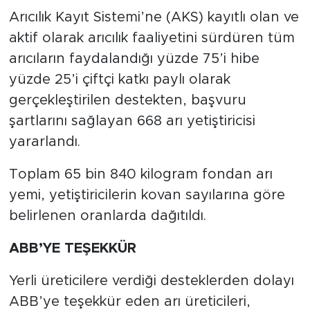
Toplam 65 bin 840 kilogram fondan arı
yemi, yetiştiricilerin kovan sayılarına göre
belirlenen oranlarda dağıtıldı.
ABB’YE TEŞEKKÜR
Yerli üreticilere verdiği desteklerden dolayı
ABB’ye teşekkür eden arı üreticileri,
memnuniyetlerini şu sözlerle dile getirdi:
-Nalan Toprak: “
3 yıldır arı üreticiliği
yapıyorum. Verilen desteklerden dolayı
çok mutluyum ve bunun için Ankara
Büyükşehir Belediyesi’ne teşekkür
ediyorum.
’’