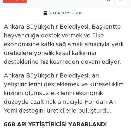
Ankara Büyükşehir Belediyesi, arı
yetiştiricilerini desteklemek ve küresel iklim
krizinin olumsuz etkilerini ekonomik
düzeyde azaltmak amacıyla Fondan Arı
Yemi desteğini üreticilerle buluşturdu.
668 ARI YETİŞTİRİCİSİ YARARLANDI
Arıcılık Kayıt Sistemi’ne (AKS) kayıtlı olan ve
aktif olarak arıcılık faaliyetini sürdüren tüm
arıcıların faydalandığı yüzde 75’i hibe
yüzde 25’i çiftçi katkı paylı olarak
gerçekleştirilen destekten, başvuru
şartlarını sağlayan 668 arı yetiştiricisi
yararlandı.