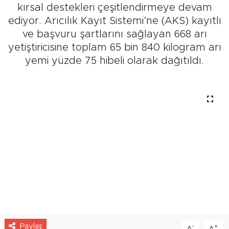
kırsal destekleri çeşitlendirmeye devam
ediyor. Arıcılık Kayıt Sistemi’ne (AKS) kayıtlı
ve başvuru şartlarını sağlayan 668 arı
yetiştiricisine toplam 65 bin 840 kilogram arı
yemi yüzde 75 hibeli olarak dağıtıldı.
Paylaş
-
+
A
A
29.04.2025 - 12:10
Ankara Büyükşehir Belediyesi, Başkentte
hayvancılığa destek vermek ve ülke
ekonomisine katkı sağlamak amacıyla yerli
üreticilere yönelik kırsal kalkınma
desteklerine hız kesmeden devam ediyor.