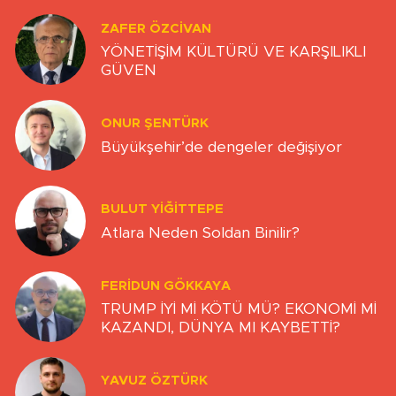
BULUT YİĞİTTEPE
Atlara Neden Soldan Binilir?
FERIDUN GÖKKAYA
TRUMP İYİ Mİ KÖTÜ MÜ? EKONOMİ Mİ
KAZANDI, DÜNYA MI KAYBETTİ?
YAVUZ ÖZTÜRK
Transfer Bitti, Şimdi Sıra Tribünde
Sitemizdeki yazı, resim ve haberlerin her hakkı saklıdır. İzinsiz
veya kaynak gösterilemeden kullanılamaz.