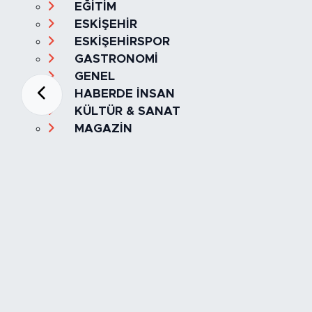
EĞİTİM
ESKİŞEHİR
ESKİŞEHİRSPOR
GASTRONOMİ
GENEL
HABERDE İNSAN
KÜLTÜR & SANAT
MAGAZİN
MANŞET
OLAY
SPOR
TÜRKİYE
Foto Galeri
Video
Yazarlar
Röportaj
Biyografi
Anketler