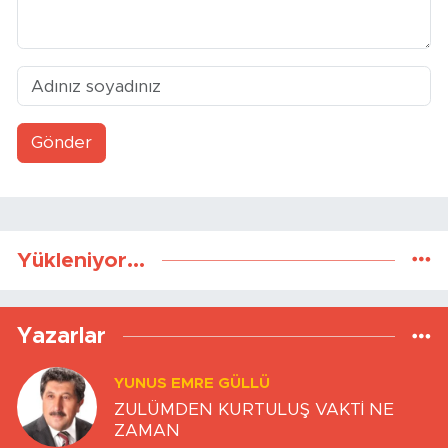
Gönder
Yükleniyor...
Yazarlar
YUNUS EMRE GÜLLÜ
ZULÜMDEN KURTULUŞ VAKTİ NE
ZAMAN